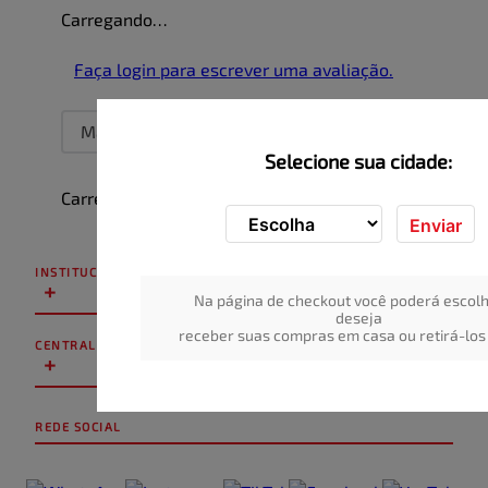
Carregando…
Faça login para escrever uma avaliação.
Mais recentes
Todos
Selecione sua cidade:
Carregando avaliações…
Enviar
INSTITUCIONAL
+
Na página de checkout você poderá escolh
deseja
receber suas compras em casa ou retirá-los 
CENTRAL DE ATENDIMENTO
+
REDE SOCIAL