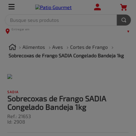
Busque seus produtos
TERMOS MAIS BUSCADOS
1
º
leite
Alimentos
Aves
Cortes de Frango
2
º
frango
Sobrecoxas de Frango SADIA Congelado Bandeja 1kg
3
º
café
4
º
arroz
5
º
carne
SADIA
Sobrecoxas de Frango SADIA
Congelado Bandeja 1kg
Ref.
:
21653
Id
:
2908