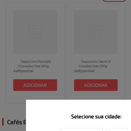
Cappuccino Chocolate 
Cappuccino Classic 3 
3 Corações Pote 200g
Corações Pote 200g
Indisponível
Indisponível
ADICIONAR
ADICIONAR
Selecione sua cidade:
Cafés Especiais
Ver todos