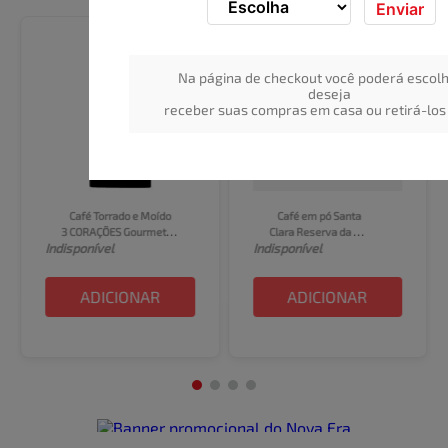
Enviar
Na página de checkout você poderá escolh
deseja
receber suas compras em casa ou retirá-los 
Café Torrado e Moído 
Café em pó Santa 
3 CORAÇÕES Gourmet 
Clara Reserva da 
Indisponível
Indisponível
Dark Roast 250g
Familia Cerrado Mineiro 
250g
ADICIONAR
ADICIONAR