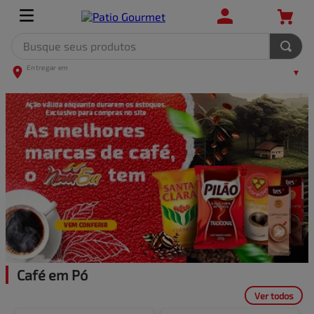
Busque seus produtos
TERMOS MAIS BUSCADOS
1
º
leite
2
º
frango
3
º
café
4
º
arroz
5
º
carne
Café em Pó
Ver todos