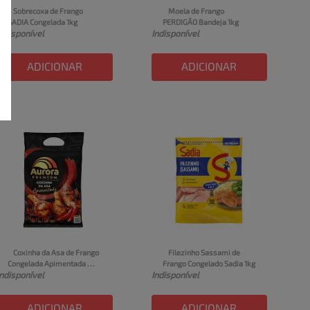
Sobrecoxa de Frango 
Moela de Frango 
SADIA Congelada 1kg
PERDIGÃO Bandeja 1kg
Indisponível
Indisponível
ADICIONAR
ADICIONAR
Coxinha da Asa de Frango 
Filezinho Sassami de 
Congelada Apimentada 
Frango Congelado Sadia 1kg
Indisponível
Indisponível
Aurora Premium 800g
ADICIONAR
ADICIONAR