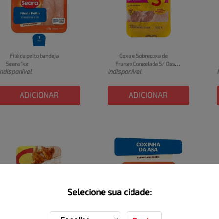
Filé de peito bandeja 
Coxa e Sobrecoxa de 
Seara 1kg
Frango Congelada S/ Osso 
Indisponível
Indisponível
Sadia 1kg
ADICIONAR
ADICIONAR
Selecione sua cidade: