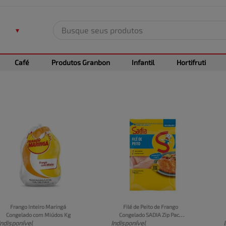
Busque seus produtos
TERMOS MAIS BUSCADOS
Café
Produtos Granbon
Infantil
Hortifruti
1
º
leite
2
º
frango
3
º
café
4
º
arroz
5
º
carne
Frango Inteiro Maringá 
Filé de Peito de Frango 
Congelado com Miúdos Kg
Congelado SADIA Zip Pacote 
Indisponível
Indisponível
1kg