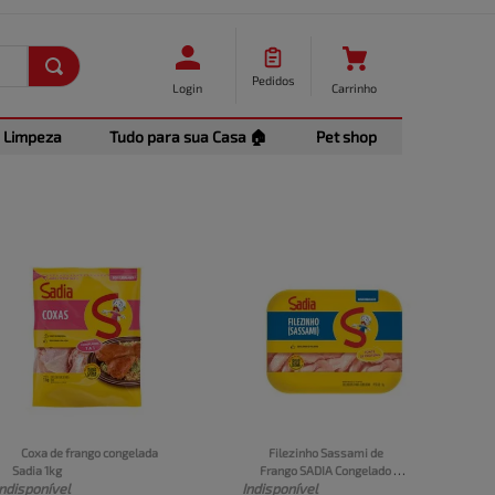
Pedidos
Login
Carrinho
Limpeza
Tudo para sua Casa 🏠
Pet shop
Coxa de frango congelada 
Filezinho Sassami de 
Sadia 1kg
Frango SADIA Congelado 
Indisponível
Indisponível
Bandeja 1kg