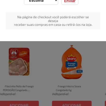
Enviar
Asas de Frango SADIA 
Coxinha da asa bandeja 
Bandeja 1kg
Seara 1kg
Indisponível
Indisponível
Na página de checkout você poderá escolher se
deseja
ADICIONAR
ADICIONAR
receber suas compras em casa ou retirá-los na loja.
Filezinho Peito de Frango 
Frango Inteiro Seara 
PERDIGÃO Congelado 
Congelado Kg
Indisponível
Indisponível
Bandeja 1kg
ADICIONAR
ADICIONAR