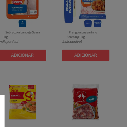
Sobrecoxa bandeja Seara 
Frango a passarinho 
1kg
Seara IQF 1kg
Indisponível
Indisponível
ADICIONAR
ADICIONAR