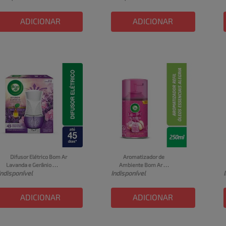
ADICIONAR
ADICIONAR
Difusor Elétrico Bom Ar 
Aromatizador de 
Lavanda e Gerânio 
Ambiente Bom Ar 
Indisponível
Indisponível
Aparelho + Refil 16ml
Automático Aerossol 
Freshmatic Aroma Sense 
Alegria Refil 250ml
ADICIONAR
ADICIONAR