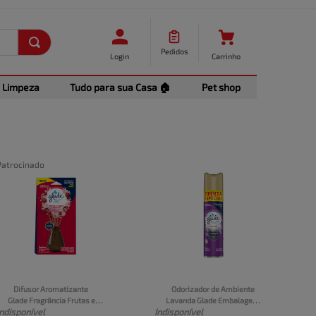
Pedidos
Login
Carrinho
Limpeza
Tudo para sua Casa 🏠
Pet shop
Patrocinado
Difusor Aromatizante 
Odorizador de Ambiente 
Glade Fragrância Frutas e 
Lavanda Glade Embalagem 
Indisponível
Indisponível
Flores Contém 1 Frasco com 
360ml