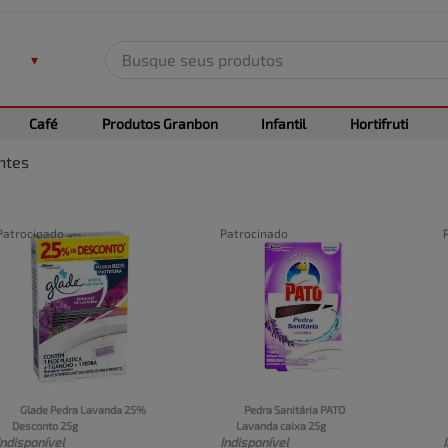
Busque seus produtos
TERMOS MAIS BUSCADOS
Café
Produtos Granbon
Infantil
Hortifruti
1
º
leite
ntes
2
º
frango
3
º
café
4
º
arroz
Patrocinado
Patrocinado
5
º
carne
Glade Pedra Lavanda 25% 
Pedra Sanitária PATO 
Desconto 25g
Lavanda caixa 25g
Indisponível
Indisponível