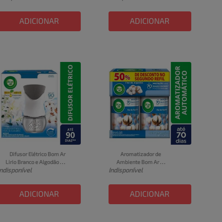
100ml e 6 Varetas
ADICIONAR
ADICIONAR
Difusor Elétrico Bom Ar 
Aromatizador de 
Lirio Branco e Algodão 
Ambiente Bom Ar 
Indisponível
Indisponível
Aparelho + Refil 16ml
Automático Aerossol 
Freshmatic Refil 50% off 
na 2ª Unidade Flor de 
ADICIONAR
ADICIONAR
Algodão