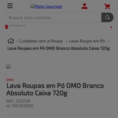
Busque seus produtos
TERMOS MAIS BUSCADOS
1
º
leite
Cuidados com a Roupa
Lava-Roupa em Pó
2
º
frango
Lava Roupas em Pó OMO Branco Absoluto Caixa 720g
3
º
café
4
º
arroz
5
º
carne
OMO
Lava Roupas em Pó OMO Branco
Absoluto Caixa 720g
Ref.
:
232239
Id
:
100382692