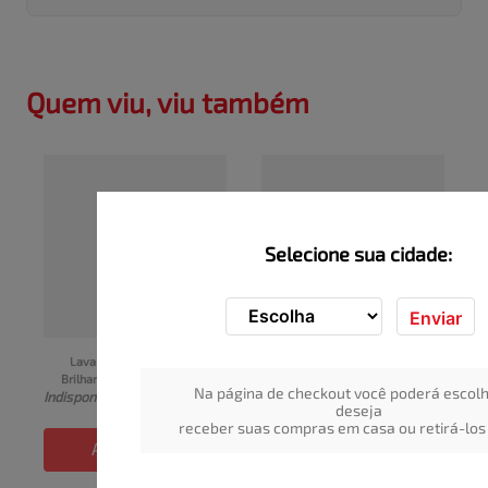
Quem viu, viu também
Selecione sua cidade:
Enviar
Lava Roupas em Pó 
Lava-Roupas em Pó OMO 
Brilhante Limpeza Total 
Lavagem Perfeita Pro 
Na página de checkout você poderá escolh
Indisponível
Indisponível
Roupas Brancas & 
Pacote 5,6kg
deseja
Coloridas Grátis 150g Sachê 
receber suas compras em casa ou retirá-los 
1,6kg
ADICIONAR
ADICIONAR