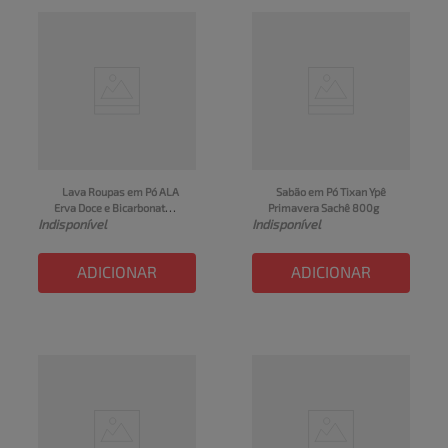
Lava Roupas em Pó ALA 
Sabão em Pó Tixan Ypê 
Erva Doce e Bicarbonato 
Primavera Sachê 800g
Indisponível
Indisponível
Sachê 400g
ADICIONAR
ADICIONAR