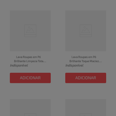
Lava Roupas em Pó 
Lava Roupas em Pó 
Brilhante Limpeza Total 
Brilhante Toque Maciez 
Indisponível
Indisponível
Roupas Brancas & 
Sachê 400g
Coloridas Grátis 150g 
Sachê 1,6kg
ADICIONAR
ADICIONAR