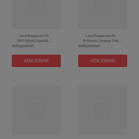
Lava Roupas em Pó 
Lava Roupas em Pó 
OMO Edição Especial 
Brilhante Limpeza Total 
Indisponível
Indisponível
Caixa 800g
Roupas Brancas & 
Coloridas Sachê 400g
ADICIONAR
ADICIONAR