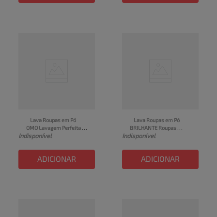
Lava Roupas em Pó 
Lava Roupas em Pó 
OMO Lavagem Perfeita 
BRILHANTE Roupas 
Indisponível
Indisponível
Caixa 400g
Brancas e Coloridas 
Higiene Pacote 800g
ADICIONAR
ADICIONAR