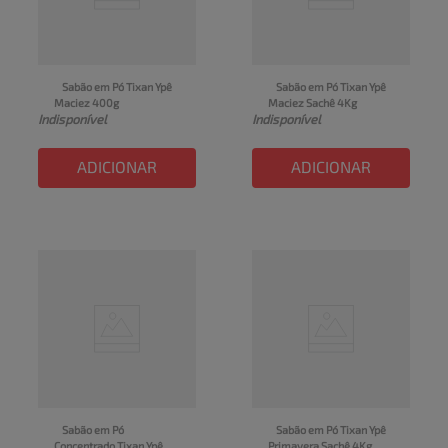
Sabão em Pó Tixan Ypê 
Sabão em Pó Tixan Ypê 
Maciez 400g
Maciez Sachê 4Kg
Indisponível
Indisponível
ADICIONAR
ADICIONAR
Sabão em Pó 
Sabão em Pó Tixan Ypê 
Concentrado Tixan Ypê 
Primavera Sachê 4Kg