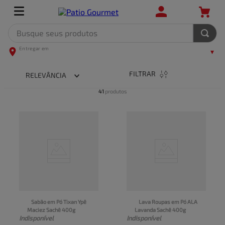
Busque seus produtos
TERMOS MAIS BUSCADOS
1
º
leite
FILTRAR
RELEVÂNCIA
2
º
frango
41
produtos
3
º
café
4
º
arroz
5
º
carne
Sabão em Pó Tixan Ypê 
Lava Roupas em Pó ALA 
Maciez Sachê 400g
Lavanda Sachê 400g
Indisponível
Indisponível