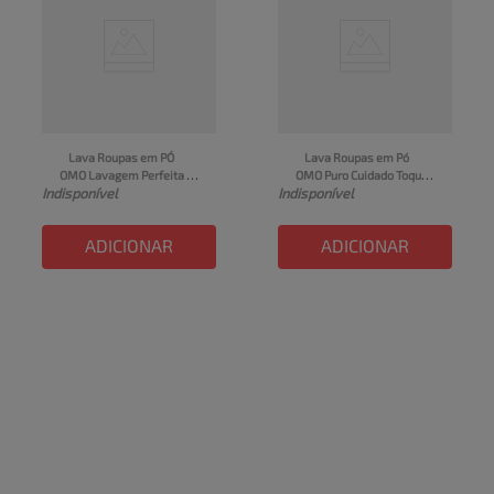
Lava Roupas em PÓ 
Lava Roupas em Pó 
OMO Lavagem Perfeita 
OMO Puro Cuidado Toque 
Indisponível
Indisponível
Pacote 1,6kg
de Aveia Caixa 800g
ADICIONAR
ADICIONAR