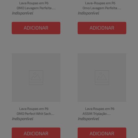
Lava Roupas em Pó 
Lava-Roupas em Pó 
OMO Lavagem Perfeita 
Omo Lavagem Perfeita 
Indisponível
Indisponível
Pacote 2,4kg
Pacote 400g
ADICIONAR
ADICIONAR
Lava Roupas em Pó 
Lava Roupas em Pó 
OMO Perfect Whit Sachê 
ASSIM Triplação 
Indisponível
Indisponível
4kg
Embalagem Econômica 
Sachê 400g
ADICIONAR
ADICIONAR