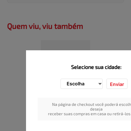
Quem viu, viu também
Selecione sua cidade:
Enviar
Lava-Roupas 
Concentrado Roupas 
Na página de checkout você poderá escolh
Indisponível
Brancas e Coloridas Toque 
deseja
de Downy Ariel Frasco 2L
receber suas compras em casa ou retirá-los 
ADICIONAR