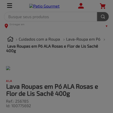
Busque seus produtos
TERMOS MAIS BUSCADOS
1
º
leite
Cuidados com a Roupa
Lava-Roupa em Pó
2
º
frango
Lava Roupas em Pó ALA Rosas e Flor de Lis Sachê
400g
3
º
café
4
º
arroz
5
º
carne
ALA
Lava Roupas em Pó ALA Rosas e
Flor de Lis Sachê 400g
Ref.
:
256785
Id
:
100775692