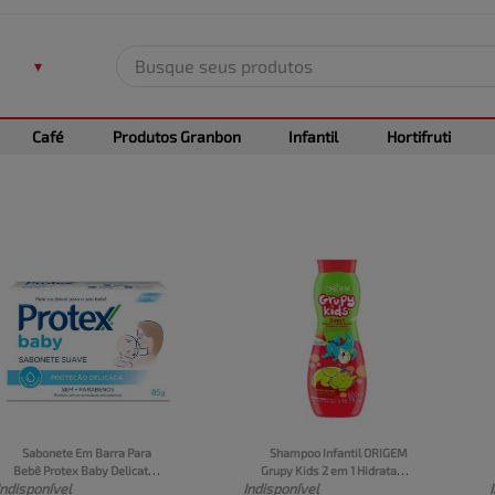
Busque seus produtos
TERMOS MAIS BUSCADOS
Café
Produtos Granbon
Infantil
Hortifruti
1
º
leite
2
º
frango
3
º
café
4
º
arroz
5
º
carne
Sabonete Em Barra Para 
Shampoo Infantil ORIGEM 
Bebê Protex Baby Delicate 
Grupy Kids 2 em 1 Hidrata 
Indisponível
Indisponível
Care 85g
De Montão Frasco 500ml