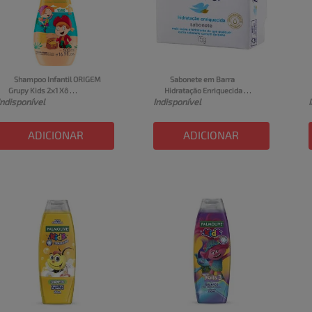
Shampoo Infantil ORIGEM 
Sabonete em Barra 
Grupy Kids 2x1 Xô 
Hidratação Enriquecida 
Indisponível
Indisponível
Embaraço 500ml
Dove Baby Caixa 75g
ADICIONAR
ADICIONAR