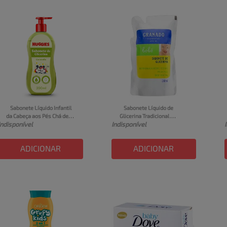
Sabonete Líquido Infantil 
Sabonete Líquido de 
da Cabeça aos Pés Chá de 
Glicerina Tradicional 
Indisponível
Indisponível
Camomila Huggies Frasco 
Granado Bebê Sachê 250ml 
200ml
Refil
ADICIONAR
ADICIONAR