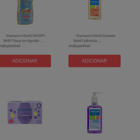
Shampoo Infantil SNOOPY 
Shampoo Infantil Granado 
BABY Toque de Algodão 
Bebê Calêndula 
Indisponível
Indisponível
200ml
Embalagem 250ml
ADICIONAR
ADICIONAR