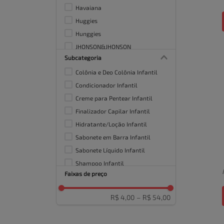
Havaiana
Huggies
Hunggies
JHONSON&JHONSON
Subcategoria
Johnson & Johnson
Colônia e Deo Colônia Infantil
Johnson's
Condicionador Infantil
Creme para Pentear Infantil
Finalizador Capilar Infantil
Hidratante/Loção Infantil
Sabonete em Barra Infantil
Sabonete Líquido Infantil
Shampoo Infantil
Faixas de preço
R$ 4,00
–
R$ 54,00