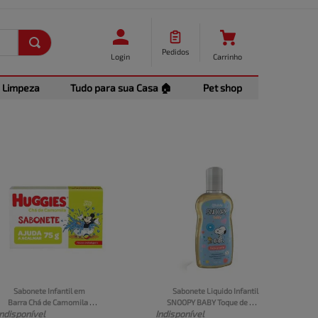
Pedidos
Login
Carrinho
Limpeza
Tudo para sua Casa 🏠
Pet shop
Sabonete Infantil em 
Sabonete Liquido Infantil 
Barra Chá de Camomila 
SNOOPY BABY Toque de 
Indisponível
Indisponível
Huggies Caixa 75g
Algodão Frasco 200ml