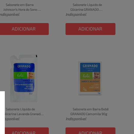
Sabonete em Barra 
Sabonete Líquido de 
Johnson's Hora do Sono 
Glicerina GRANADO 
Indisponível
Indisponível
Caixa 80g
Lavanda Bebê Frasco 
250ml
ADICIONAR
ADICIONAR
Sabonete Líquido de 
Sabonete em Barra Bebê 
Glicerina Lavanda Granado 
GRANADO Camomila 90g
Indisponível
Indisponível
Bebê Sachê 250ml Refil
ADICIONAR
ADICIONAR