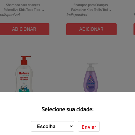
Shampoo para crianças 
Shampoo para Crianças 
Palmolive Kids Todo Tipo de 
Palmolive Kids Trolls Todos 
Indisponível
Indisponível
Cabelo 350ml
os Tipos de Cabelo 350ml
ADICIONAR
ADICIONAR
Selecione sua cidade:
Sabonete Infantil Líquido 
Sabonete Líquido Infantil 
da Cabeça aos Pés Extra 
Johnson's Baby Hora do 
Indisponível
Indisponível
Suave Huggies Frasco 
Sono Embalagem 400ml
200ml
Enviar
ADICIONAR
ADICIONAR