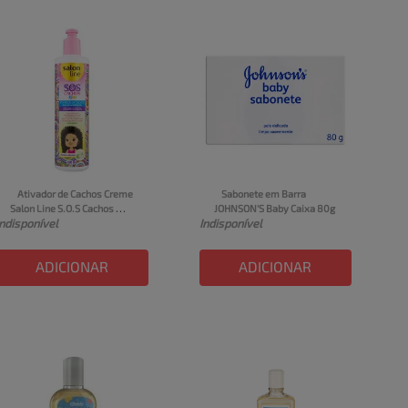
Ativador de Cachos Creme 
Sabonete em Barra 
Salon Line S.O.S Cachos 
JOHNSON'S Baby Caixa 80g
Indisponível
Indisponível
Kids Frasco 300ml
ADICIONAR
ADICIONAR