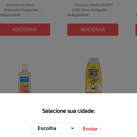
Sabonete em Barra 
Shampoo Infantil SNOOPY 
Hidratação Enriquecida 
BABY Toque de Algodão 
Indisponível
Indisponível
Dove Baby Caixa 75g
200ml
ADICIONAR
ADICIONAR
Selecione sua cidade:
Shampoo Infantil Granado 
Shampoo para crianças 
Bebê Calêndula 
Palmolive Kids Todo Tipo de 
Indisponível
Indisponível
Embalagem 250ml
Cabelo 350ml
Enviar
ADICIONAR
ADICIONAR