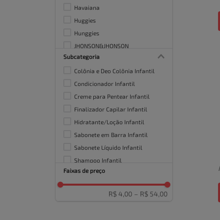
Havaiana
Huggies
Hunggies
JHONSON&JHONSON
Subcategoria
Johnson & Johnson
Colônia e Deo Colônia Infantil
Johnson's
Condicionador Infantil
Creme para Pentear Infantil
Finalizador Capilar Infantil
Hidratante/Loção Infantil
Sabonete em Barra Infantil
Sabonete Líquido Infantil
Shampoo Infantil
Faixas de preço
R$ 4,00
–
R$ 54,00