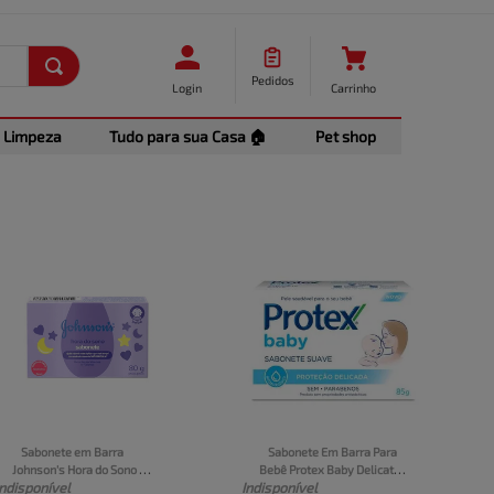
Pedidos
Login
Carrinho
Limpeza
Tudo para sua Casa 🏠
Pet shop
Sabonete em Barra 
Sabonete Em Barra Para 
Johnson's Hora do Sono 
Bebê Protex Baby Delicate 
Indisponível
Indisponível
Caixa 80g
Care 85g