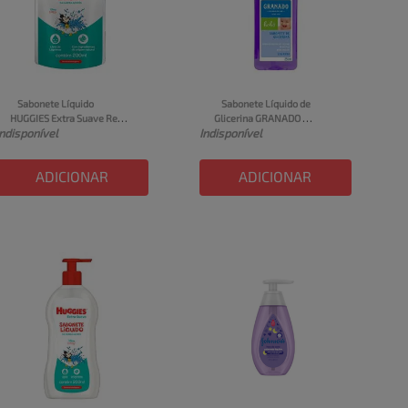
Sabonete Líquido 
Sabonete Líquido de 
HUGGIES Extra Suave Refil 
Glicerina GRANADO 
Indisponível
Indisponível
200ml
Lavanda Bebê Frasco 
250ml
ADICIONAR
ADICIONAR