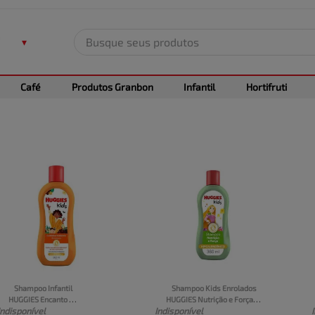
Busque seus produtos
TERMOS MAIS BUSCADOS
Café
Produtos Granbon
Infantil
Hortifruti
1
º
leite
2
º
frango
3
º
café
4
º
arroz
5
º
carne
Shampoo Infantil 
Shampoo Kids Enrolados 
HUGGIES Encanto 
HUGGIES Nutrição e Força 
Indisponível
Indisponível
Cachinhos Poderosos 
Hipoarlegênico 360ml