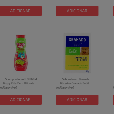
Frasco 360ml
ADICIONAR
ADICIONAR
Shampoo Infantil ORIGEM 
Sabonete em Barra de 
Grupy Kids 2 em 1 Hidrata 
Glicerina Granado Bebê 
Indisponível
Indisponível
De Montão Frasco 500ml
Caixa 90g
ADICIONAR
ADICIONAR