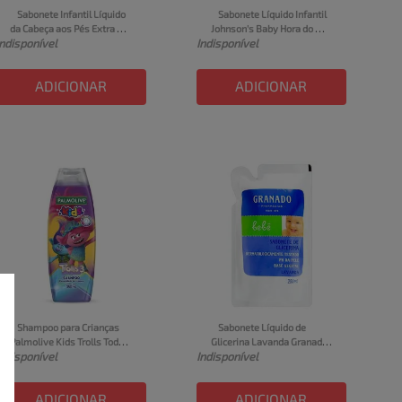
Sabonete Infantil Líquido 
Sabonete Líquido Infantil 
da Cabeça aos Pés Extra 
Johnson's Baby Hora do 
Indisponível
Indisponível
Suave Huggies Frasco 
Sono Embalagem 400ml
200ml
ADICIONAR
ADICIONAR
Shampoo para Crianças 
Sabonete Líquido de 
Palmolive Kids Trolls Todos 
Glicerina Lavanda Granado 
Indisponível
Indisponível
os Tipos de Cabelo 350ml
Bebê Sachê 250ml Refil
ADICIONAR
ADICIONAR