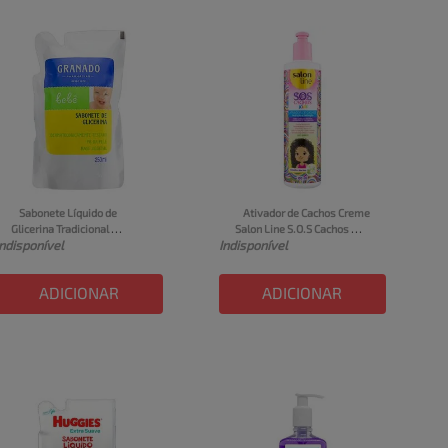
Sabonete Líquido de 
Ativador de Cachos Creme 
Glicerina Tradicional 
Salon Line S.O.S Cachos 
Indisponível
Indisponível
Granado Bebê Sachê 250ml 
Kids Frasco 300ml
Refil
ADICIONAR
ADICIONAR