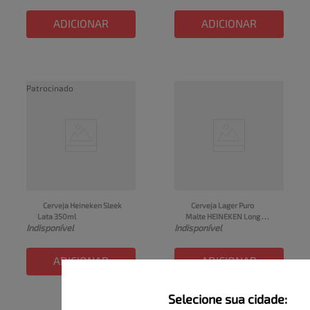
ADICIONAR
ADICIONAR
Patrocinado
Cerveja Heineken Sleek 
Cerveja Lager Puro 
Lata 350ml
Malte HEINEKEN Long 
Indisponível
Indisponível
Neck 330ml
ADICIONAR
ADICIONAR
Selecione sua cidade: