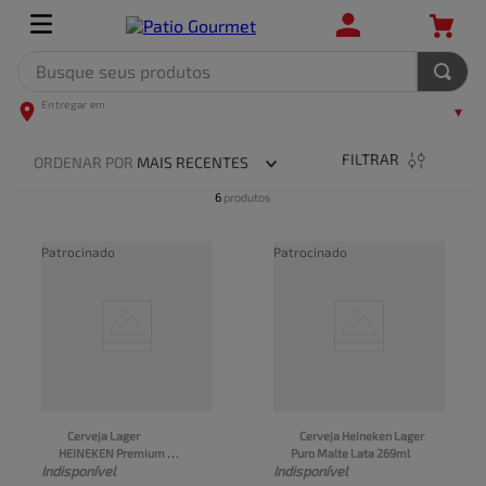
Busque seus produtos
TERMOS MAIS BUSCADOS
1
º
leite
FILTRAR
ORDENAR POR
MAIS RECENTES
2
º
frango
6
produtos
3
º
café
Patrocinado
Patrocinado
4
º
arroz
5
º
carne
Cerveja Lager 
Cerveja Heineken Lager 
HEINEKEN Premium 
Puro Malte Lata 269ml
Indisponível
Indisponível
Garrafa 600ml