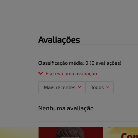
Avaliações
Classificação média: 0
(0 avaliações)
Escreva uma avaliação
Mais recentes
Todos
Adicionar avaliação
Nenhuma avaliação
Título
Avalie o produto de 1 a 5 estrelas