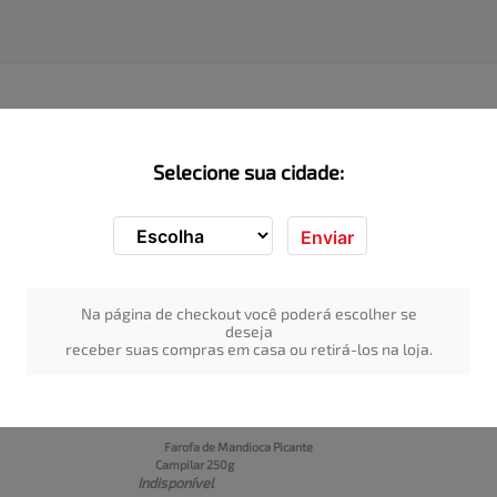
Selecione sua cidade:
Enviar
Na página de checkout você poderá escolher se
deseja
receber suas compras em casa ou retirá-los na loja.
Farofa de Mandioca Picante 
Campilar 250g
Indisponível