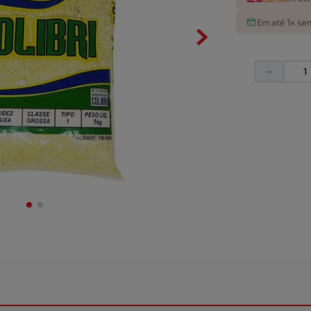
Em até 1x sem
－