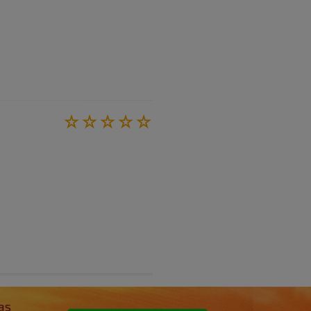
☆
☆
☆
☆
☆