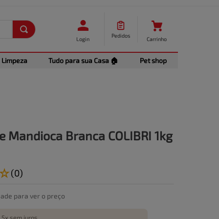
Pedidos
Login
Carrinho
Limpeza
Tudo para sua Casa 🏠
Pet shop
de Mandioca Branca COLIBRI 1kg
☆
(
0
)
dade para ver o preço
 5x sem juros