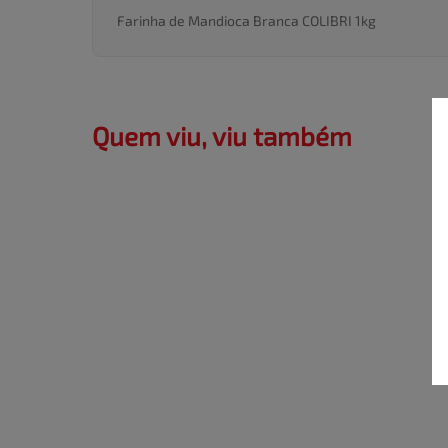
Farinha de Mandioca Branca COLIBRI 1kg
Quem viu, viu também