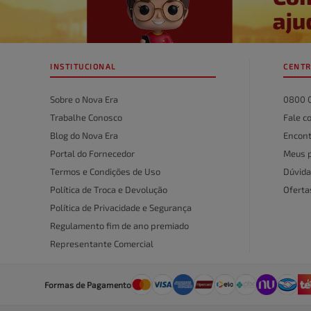
★
★
★
★
★
Seu nome
INSTITUCIONAL
CENTR
Endereço de email
Sobre o Nova Era
0800 
Trabalhe Conosco
Fale c
Blog do Nova Era
Encont
Escreva uma avaliação
Portal do Fornecedor
Meus 
Termos e Condições de Uso
Dúvida
Política de Troca e Devolução
Ofert
Política de Privacidade e Segurança
Regulamento fim de ano premiado
Representante Comercial
ENVIAR AVALIAÇÃO
Formas de Pagamento