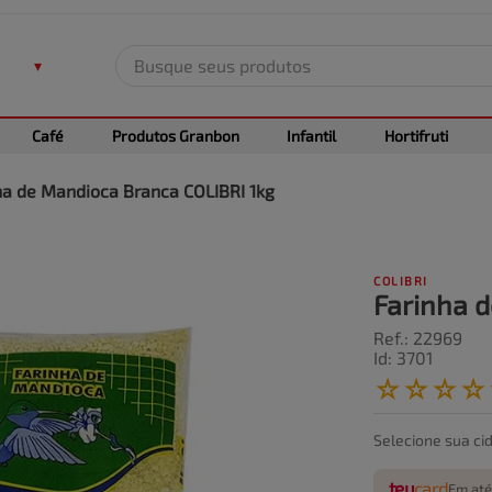
Busque seus produtos
TERMOS MAIS BUSCADOS
Café
Produtos Granbon
Infantil
Hortifruti
1
º
leite
2
º
frango
ha de Mandioca Branca COLIBRI 1kg
3
º
café
4
º
arroz
COLIBRI
5
º
fralda
Farinha 
Ref.
:
22969
Id
:
3701
☆
☆
☆
☆
Selecione sua ci
teu
card
Em até