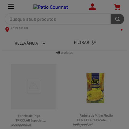
Busque seus produtos
TERMOS MAIS BUSCADOS
1
º
leite
FILTRAR
RELEVÂNCIA
2
º
frango
49
produtos
3
º
café
4
º
arroz
5
º
carne
Farinha de Milho Flocão 
Farinha de Trigo 
DONA CLARA Pacote 
TRIGOLAR Especial 
Indisponível
Indisponível
500g
Pacote 1kg