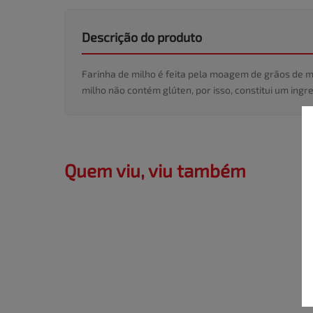
Descrição do produto
Farinha de milho é feita pela moagem de grãos de mi
milho não contém glúten, por isso, constitui um ing
Quem viu, viu também