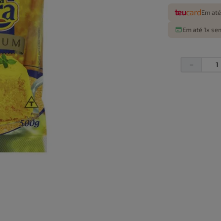
teu
card
Em até
Em até 1x sem
－