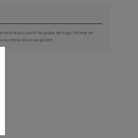
nha feita a partir de grãos de trigo, farinha de
 ou intolerância ao glúten.