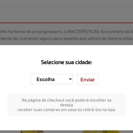
lho na forma de um pó grosseiro. CARACTERÍSTICAS: Ao contrário de fari
rediente de cozimento seguro para aqueles que sofrem de doença celíaca
Selecione sua cidade:
Enviar
Na página de checkout você poderá escolher se
deseja
receber suas compras em casa ou retirá-los na loja.