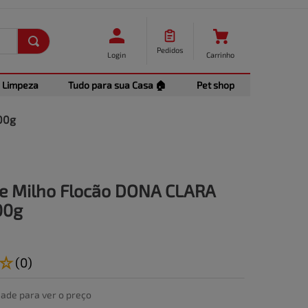
Pedidos
Login
Carrinho
Limpeza
Tudo para sua Casa 🏠
Pet shop
00g
de Milho Flocão DONA CLARA
00g
☆
(
0
)
dade para ver o preço