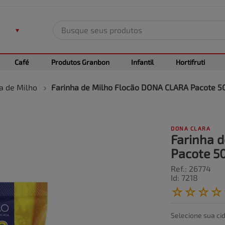
Busque seus produtos
TERMOS MAIS BUSCADOS
Café
Produtos Granbon
Infantil
Hortifruti
1
º
leite
2
º
frango
a de Milho
Farinha de Milho Flocão DONA CLARA Pacote 5
3
º
café
4
º
arroz
DONA CLARA
5
º
carne
Farinha 
Pacote 5
Ref.
:
26774
Id
:
7218
☆
☆
☆
☆
Selecione sua ci