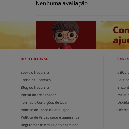
Nenhuma avaliação
Título
Avalie o produto de 1 a 5 estrelas
★
★
★
★
★
Seu nome
INSTITUCIONAL
CENTR
Endereço de email
Sobre o Nova Era
0800 
Trabalhe Conosco
Fale c
Blog do Nova Era
Encont
Escreva uma avaliação
Portal do Fornecedor
Meus 
Termos e Condições de Uso
Dúvida
Política de Troca e Devolução
Ofert
Política de Privacidade e Segurança
Regulamento fim de ano premiado