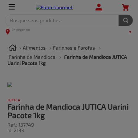
Busque seus produtos
TERMOS MAIS BUSCADOS
1
º
leite
Alimentos
Farinhas e Farofas
2
º
frango
Farinha de Mandioca
Farinha de Mandioca JUTICA
Uarini Pacote 1kg
3
º
café
4
º
arroz
5
º
carne
JUTICA
Farinha de Mandioca JUTICA Uarini
Pacote 1kg
Ref.
:
137749
Id
:
2133