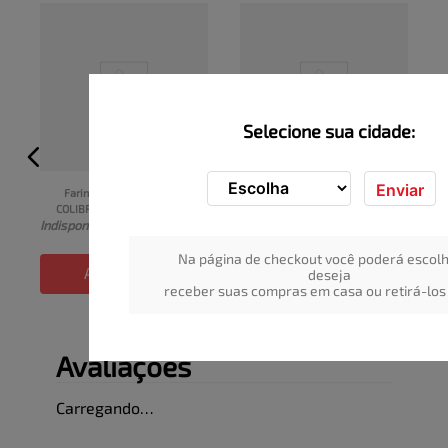
Selecione sua cidade:
Enviar
Farinha de Mandioca 
Farinha de Mandioca 
COLIBRI Ovinha Pacote 1kg
JUTICA Uarini Pacote 1kg
I
Indisponível
Indisponível
Na página de checkout você poderá escolh
ADICIONAR
ADICIONAR
deseja
receber suas compras em casa ou retirá-los 
Avaliações
Carregando…