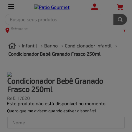
Busque seus produtos
TERMOS MAIS BUSCADOS
1
º
leite
Infantil
Banho
Condicionador Infantil
2
º
frango
Condicionador Bebê Granado Frasco 250ml
3
º
café
4
º
arroz
Condicionador Bebê Granado
5
º
carne
Frasco 250ml
Ref.
:
17620
Este produto não está disponível no momento
Quero que me avisem quando estiver disponível