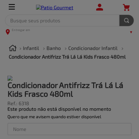
Busque seus produtos
TERMOS MAIS BUSCADOS
1
º
leite
Infantil
Banho
Condicionador Infantil
2
º
frango
Condicionador Antifrizz Trá Lá Lá Kids Frasco 480ml
3
º
café
4
º
arroz
Condicionador Antifrizz Trá Lá Lá
5
º
fralda
Kids Frasco 480ml
Ref.
:
6318
Este produto não está disponível no momento
Quero que me avisem quando estiver disponível