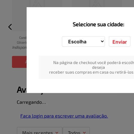
Selecione sua cidade:
Condicionador Hidratação 
Condicionador Infantil 
Enviar
Glicerinada Dove Baby 
TURMA DA XUXINHA Baruel 
I
Indisponível
Indisponível
Frasco 200ml
Sono Tranquilo Frasco 
210ml
ADICIONAR
ADICIONAR
Na página de checkout você poderá escolh
deseja
receber suas compras em casa ou retirá-los 
Avaliações
Carregando…
Faça login para escrever uma avaliação.
Mais recentes
Todos