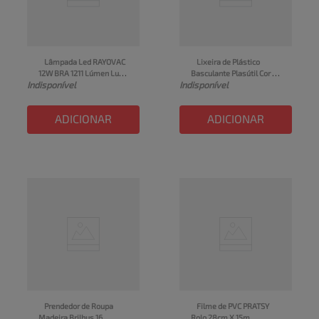
Lâmpada Led RAYOVAC 
Lixeira de Plástico 
12W BRA 1211 Lúmen Luz 
Basculante Plasútil Cor 
Indisponível
Indisponível
Branca Caixa 1un
Preta 4,9L
ADICIONAR
ADICIONAR
Prendedor de Roupa 
Filme de PVC PRATSY 
Madeira Brilhus 16 
Rolo 28cm X 15m