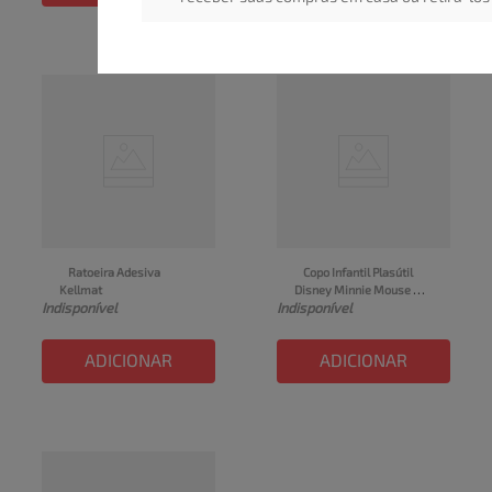
Ratoeira Adesiva 
Copo Infantil Plasútil 
Kellmat
Disney Minnie Mouse 
Indisponível
Indisponível
com Tampa 500ml
ADICIONAR
ADICIONAR