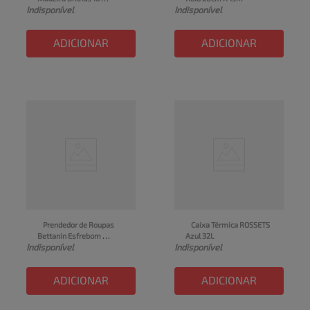
Indisponível
Indisponível
Unidades
ADICIONAR
ADICIONAR
Prendedor de Roupas 
Caixa Térmica ROSSETS 
Bettanin Esfrebom 
Azul 32L
Indisponível
Indisponível
Colorido Contém 16 
Unidades
ADICIONAR
ADICIONAR