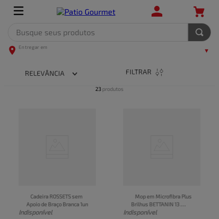
Busque seus produtos
TERMOS MAIS BUSCADOS
1
º
leite
FILTRAR
RELEVÂNCIA
2
º
frango
23
produtos
3
º
café
4
º
arroz
5
º
carne
Cadeira ROSSETS sem 
Mop em Microfibra Plus 
Apoio de Braço Branca 1un
Brilhus BETTANIN 13 
Indisponível
Indisponível
Litros caixa 1un