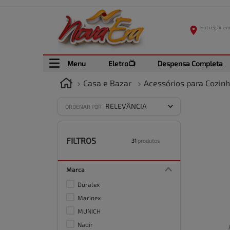
Menu
Eletro📺
Despensa Completa
Casa e Bazar
Acessórios para Cozin
RELEVÂNCIA
ORDENAR POR
FILTROS
31
produtos
Marca
Duralex
Marinex
MUNICH
Nadir