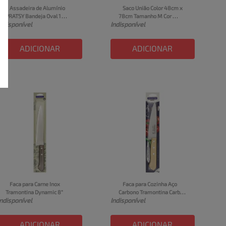
Assadeira de Alumínio 
Saco União Color 48cm x 
PRATSY Bandeja Oval 1 
78cm Tamanho M Cor 
Indisponível
Indisponível
Unidade 7L
Amarela 1 Unidade
ADICIONAR
ADICIONAR
Faca para Carne Inox 
Faca para Cozinha Aço 
Tramontina Dynamic 8"
Carbono Tramontina Carbon 
Indisponível
Indisponível
6"
ADICIONAR
ADICIONAR