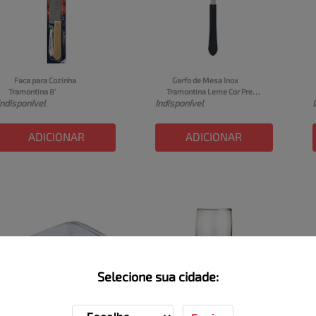
Faca para Cozinha 
Garfo de Mesa Inox 
Tramontina 8'
Tramontina Leme Cor Preto 
Indisponível
Indisponível
1 Unidade
ADICIONAR
ADICIONAR
Selecione sua cidade: