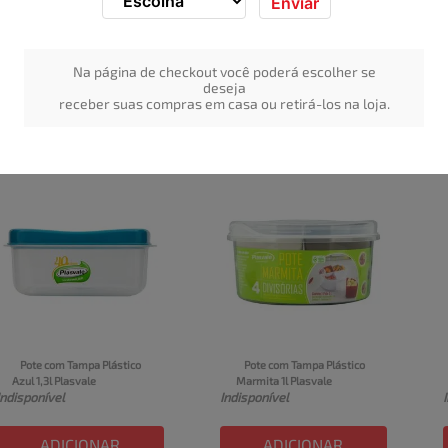
Enviar
Assadeira Retangular de 
Copo de Cerveja Munich 
Vidro 5L Lasanheira 
Nadir 200ml de Vidro 
Indisponível
Indisponível
Marinex
Transparente
Na página de checkout você poderá escolher se
deseja
ADICIONAR
ADICIONAR
receber suas compras em casa ou retirá-los na loja.
Pote com Tampa Plástico 
Pote com Tampa Plástico 
Azul 1,3l Plasvale
Marmita 1l Plasvale
Indisponível
Indisponível
ADICIONAR
ADICIONAR