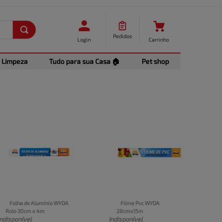
Pedidos
Login
Carrinho
Limpeza
Tudo para sua Casa 🏠
Pet shop
Folha de Alumínio WYDA 
Filme Pvc WYDA 
Rolo 30cm x 4m
28cmx15m
Indisponível
Indisponível