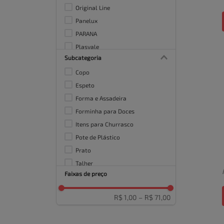
Original Line
Panelux
PARANA
Plasvale
Subcategoria
PRATSY
Copo
Regina
Espeto
Forma e Assadeira
Forminha para Doces
Itens para Churrasco
Pote de Plástico
Prato
Talher
Faixas de preço
Talher de Serviço
R$ 1,00
–
R$ 71,00