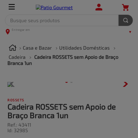
Busque seus produtos
TERMOS MAIS BUSCADOS
1
º
leite
Casa e Bazar
Utilidades Domésticas
2
º
frango
Cadeira
Cadeira ROSSETS sem Apoio de Braço
Branca 1un
3
º
café
4
º
arroz
5
º
carne
ROSSETS
Cadeira ROSSETS sem Apoio de
Braço Branca 1un
Ref.
:
43411
Id
:
32985