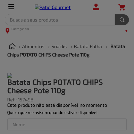
Busque seus produtos
TERMOS MAIS BUSCADOS
1
º
leite
Alimentos
Snacks
Batata Palha
Batata
2
º
frango
Chips POTATO CHIPS Cheese Pote 110g
3
º
café
4
º
arroz
Batata Chips POTATO CHIPS
5
º
fralda
Cheese Pote 110g
Ref.
:
157498
Este produto não está disponível no momento
Quero que me avisem quando estiver disponível