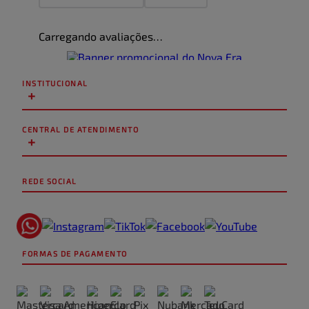
Adicionar avaliação
Carregando avaliações…
Título
INSTITUCIONAL
+
Avalie o produto de 1 a 5 estrelas
★
★
★
★
★
CENTRAL DE ATENDIMENTO
+
Seu nome
REDE SOCIAL
Endereço de email
FORMAS DE PAGAMENTO
Escreva uma avaliação