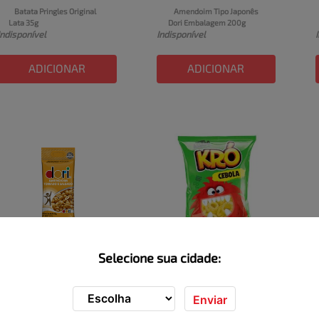
Batata Pringles Original 
Amendoim Tipo Japonês 
Lata 35g
Dori Embalagem 200g
Indisponível
Indisponível
ADICIONAR
ADICIONAR
Selecione sua cidade:
Amendoim Torrado e 
Salgadinho KRUG Cebola 
Salgado Dori Sem Pele 
Assado Pacote 100g
Indisponível
Indisponível
Embalagem 70g
Enviar
ADICIONAR
ADICIONAR