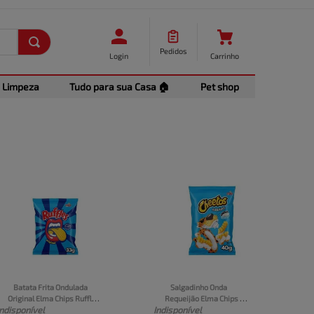
Pedidos
Login
Carrinho
Limpeza
Tudo para sua Casa 🏠
Pet shop
Batata Frita Ondulada 
Salgadinho Onda 
Original Elma Chips Ruffles 
Requeijão Elma Chips 
Indisponível
Indisponível
33G
Cheetos 40G