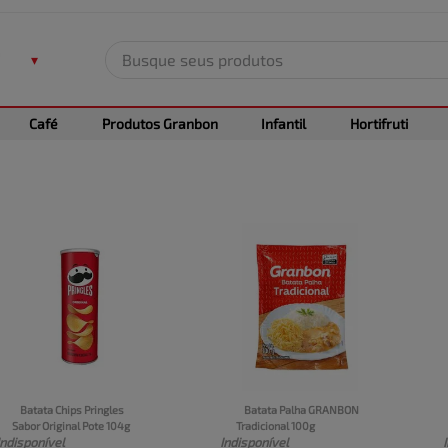
Busque seus produtos
TERMOS MAIS BUSCADOS
Café
Produtos Granbon
Infantil
Hortifruti
1
º
leite
2
º
frango
3
º
café
4
º
arroz
5
º
fralda
Batata Chips Pringles 
Batata Palha GRANBON 
Sabor Original Pote 104g
Tradicional 100g
Indisponível
Indisponível