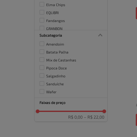
Elma Chips
EQLIBRI
Fandangos
GRANBON
Subcategoria
Hershey's
Amendoim
JUPOCA
Batata Palha
Mix de Castanhas
Pipoca Doce
Salgadinho
Sanduíche
Wafer
Faixas de preço
R$ 0,00
–
R$ 22,00