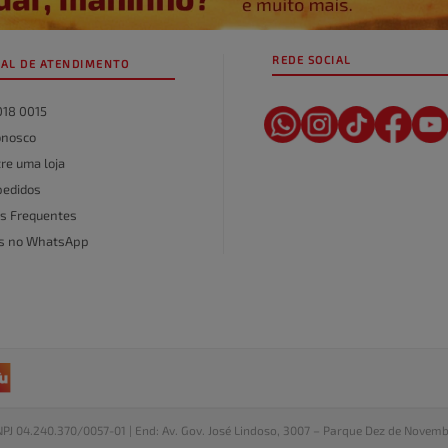
REDE SOCIAL
AL DE ATENDIMENTO
018 0015
onosco
re uma loja
pedidos
s Frequentes
as no WhatsApp
NPJ 04.240.370/0057-01 | End: Av. Gov. José Lindoso, 3007 – Parque Dez de Novem