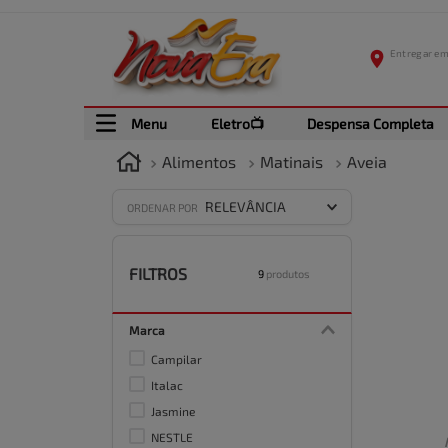
Menu
Eletro📺
Despensa Completa
Alimentos
Matinais
Aveia
RELEVÂNCIA
ORDENAR POR
FILTROS
9
produtos
Marca
Campilar
Italac
Jasmine
NESTLE