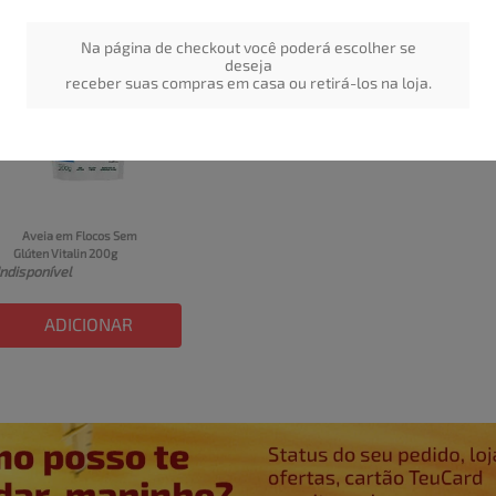
Na página de checkout você poderá escolher se
deseja
receber suas compras em casa ou retirá-los na loja.
Aveia em Flocos Sem 
Glúten Vitalin 200g
Indisponível
ADICIONAR