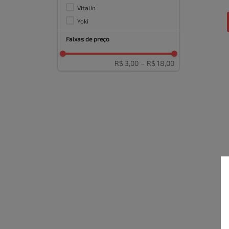
Vitalin
Yoki
Faixas de preço
R$ 3,00
–
R$ 18,00