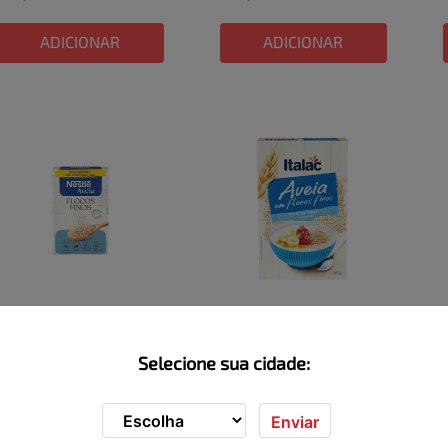
ADICIONAR
ADICIONAR
Aveia em Flocos Finos 
Aveia em Flocos Finos 
NESTLE Leve 170g Pague 
Italac 165g
Indisponível
Indisponível
150g
Selecione sua cidade:
ADICIONAR
ADICIONAR
Enviar