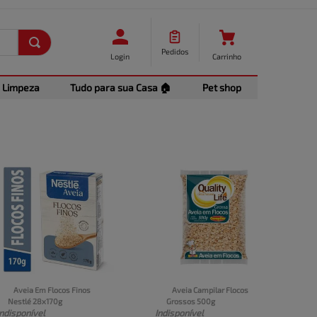
Pedidos
Login
Carrinho
Limpeza
Tudo para sua Casa 🏠
Pet shop
Aveia Em Flocos Finos 
Aveia Campilar Flocos 
Nestlé 28x170g
Grossos 500g
Indisponível
Indisponível