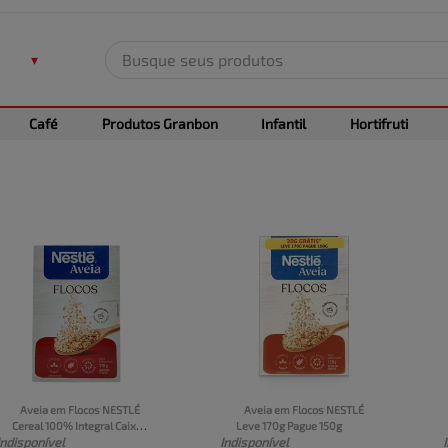
Busque seus produtos
TERMOS MAIS BUSCADOS
Café
Produtos Granbon
Infantil
Hortifruti
1
º
leite
2
º
frango
3
º
café
4
º
arroz
5
º
carne
Aveia em Flocos NESTLÉ 
Aveia em Flocos NESTLÉ 
Cereal 100% Integral Caixa 
Leve 170g Pague 150g
Indisponível
Indisponível
170g