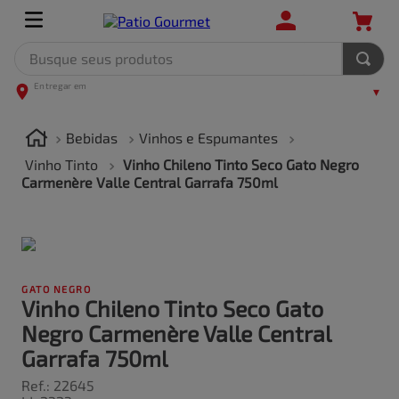
Busque seus produtos
TERMOS MAIS BUSCADOS
1
º
leite
Bebidas
Vinhos e Espumantes
2
º
frango
Vinho Tinto
Vinho Chileno Tinto Seco Gato Negro
Carmenère Valle Central Garrafa 750ml
3
º
café
4
º
arroz
5
º
fralda
GATO NEGRO
Vinho Chileno Tinto Seco Gato
Negro Carmenère Valle Central
Garrafa 750ml
Ref.
:
22645