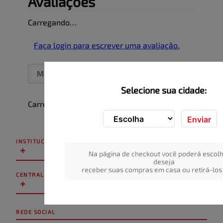
Avaliações
Carregando…
Faça login para escrever uma avaliação.
Mais recentes
Todos
Selecione sua cidade:
Carregando avaliações…
Enviar
INSTITUCIONAL
+
Na página de checkout você poderá escolh
deseja
receber suas compras em casa ou retirá-los 
CENTRAL DE ATENDIMENTO
+
REDE SOCIAL