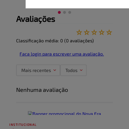
Avaliações
☆
☆
☆
☆
☆
Classificação média: 0
(0 avaliações)
Faça login para escrever uma avaliação.
Mais recentes
Todos
Nenhuma avaliação
INSTITUCIONAL