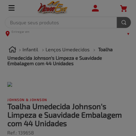
Busque seus produtos
TERMOS MAIS BUSCADOS
1
º
leite
Infantil
Lenços Umedecidos
Toalha
2
º
frango
Umedecida Johnson's Limpeza e Suavidade
Embalagem com 44 Unidades
3
º
café
4
º
arroz
5
º
carne
JOHNSON & JOHNSON
Toalha Umedecida Johnson's
Limpeza e Suavidade Embalagem
com 44 Unidades
Ref.
:
139658