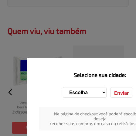
Quem viu, viu também
Selecione sua cidade:
Enviar
Lenço Umedecido Erva-
Toalha Umedecida 
Doce Granado Bebê Pacote 
Piquitucho Hidrate 80 
I
Indisponível
50 Unidades
Indisponível
Unidades
Na página de checkout você poderá escolh
deseja
receber suas compras em casa ou retirá-los 
ADICIONAR
ADICIONAR