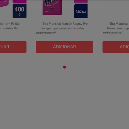
ish em Pó Oxi 
Tira Manchas Vanish Resolv Pré 
Tira Manchas 
coloridas Refil 
Lavagem para roupas coloridas 
Barra para roup
Indisponível
Indisponível
450ml
ONAR
ADICIONAR
ADI