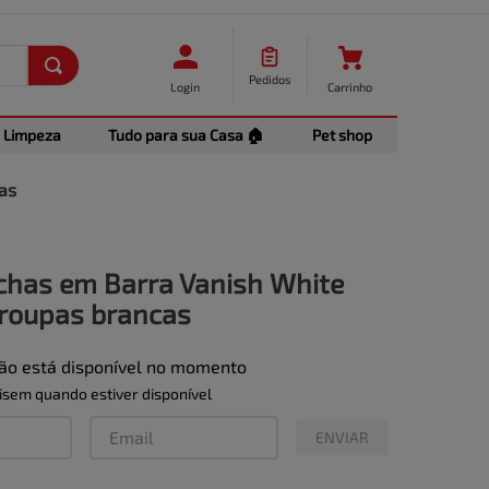
Pedidos
Login
Carrinho
Limpeza
Tudo para sua Casa 🏠
Pet shop
as
chas em Barra Vanish White
 roupas brancas
não está disponível no momento
sem quando estiver disponível
ENVIAR