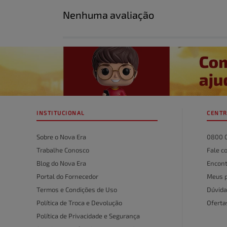
Nenhuma avaliação
Título
Avalie o produto de 1 a 5 estrelas
★
★
★
★
★
Seu nome
INSTITUCIONAL
CENTR
Endereço de email
Sobre o Nova Era
0800 
Trabalhe Conosco
Fale c
Blog do Nova Era
Encont
Escreva uma avaliação
Portal do Fornecedor
Meus 
Termos e Condições de Uso
Dúvida
Política de Troca e Devolução
Ofert
Política de Privacidade e Segurança