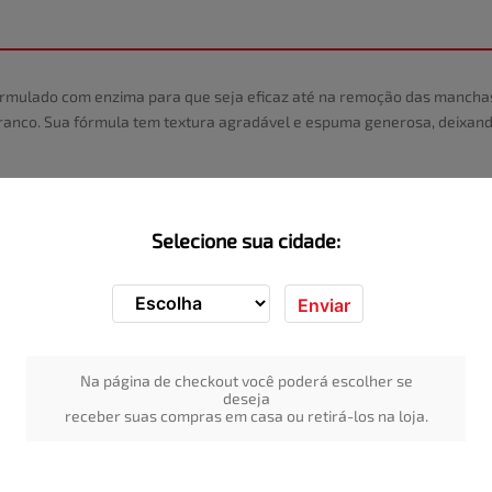
formulado com enzima para que seja eficaz até na remoção das mancha
branco. Sua fórmula tem textura agradável e espuma generosa, deixand
Selecione sua cidade:
Enviar
Na página de checkout você poderá escolher se
deseja
receber suas compras em casa ou retirá-los na loja.