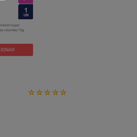
Vanish Super 
as coloridas 75g
CIONAR
☆
☆
☆
☆
☆