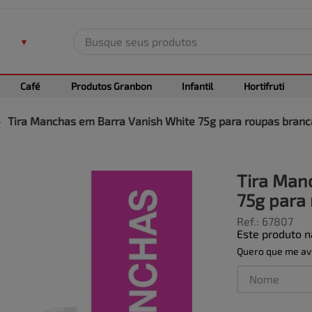
Busque seus produtos
TERMOS MAIS BUSCADOS
Café
Produtos Granbon
Infantil
Hortifruti
1
º
leite
2
º
frango
Tira Manchas em Barra Vanish White 75g para roupas branc
3
º
café
4
º
arroz
Tira Man
5
º
fralda
75g para
Ref.
:
67807
Este produto 
Quero que me avi