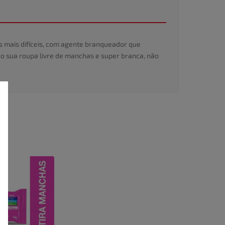
s mais difíceis, com agente branqueador que
o sua roupa livre de manchas e super branca, não