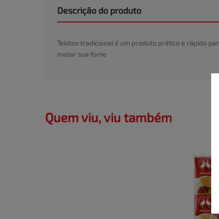
Descrição do produto
Tekitos tradicional é um produto prático e rápido 
matar sua fome
Quem viu, viu também