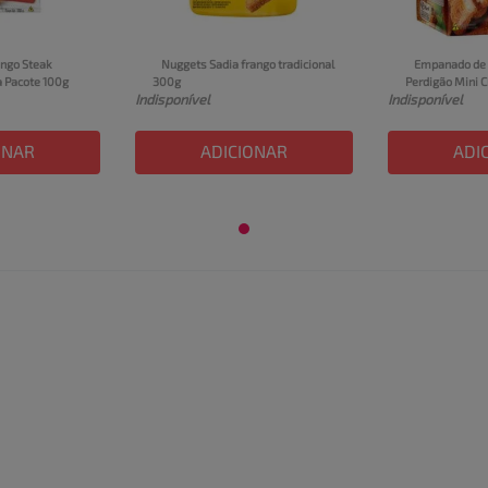
ngo Steak 
Nuggets Sadia frango tradicional 
Empanado de F
a Pacote 100g
300g
Perdigão Mini 
Indisponível
Indisponível
ONAR
ADICIONAR
ADI