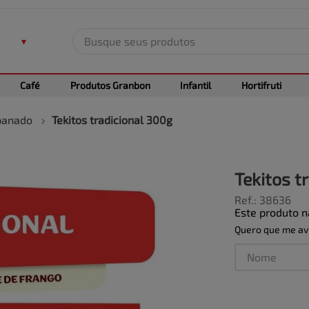
Busque seus produtos
TERMOS MAIS BUSCADOS
Café
Produtos Granbon
Infantil
Hortifruti
1
º
leite
2
º
frango
anado
Tekitos tradicional 300g
3
º
café
4
º
arroz
Tekitos t
5
º
carne
Ref.
:
38636
Este produto 
Quero que me avi