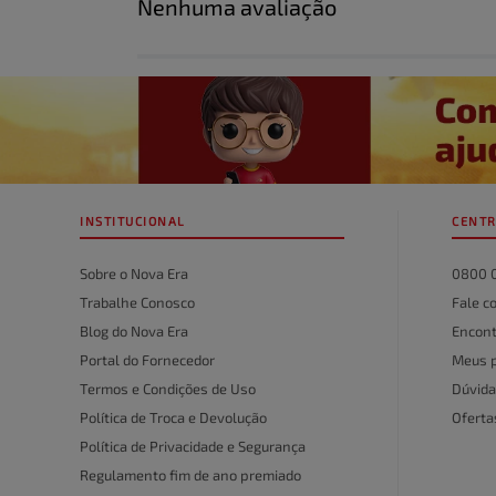
Nenhuma avaliação
Título
Avalie o produto de 1 a 5 estrelas
★
★
★
★
★
Seu nome
INSTITUCIONAL
CENTR
Endereço de email
Sobre o Nova Era
0800 
Trabalhe Conosco
Fale c
Blog do Nova Era
Encont
Escreva uma avaliação
Portal do Fornecedor
Meus 
Termos e Condições de Uso
Dúvida
Política de Troca e Devolução
Ofert
Política de Privacidade e Segurança
Regulamento fim de ano premiado