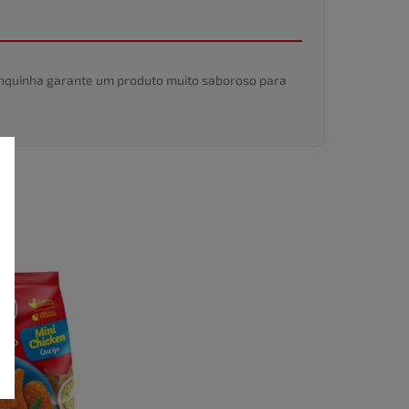
ranquinha garante um produto muito saboroso para