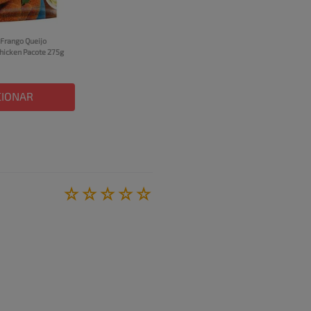
rango Queijo 
Chicken Pacote 275g
CIONAR
☆
☆
☆
☆
☆