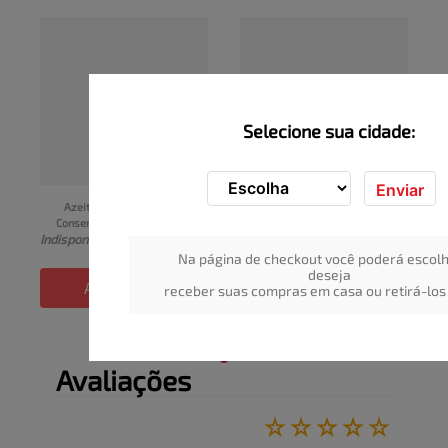
Selecione sua cidade:
Enviar
Azeitona Verde em 
Azeitona Preta em 
Conserva sem Caroço Diza 
Conserva Diza Sachê 150g
Indisponível
Indisponível
Vidro 155g
Na página de checkout você poderá escolh
deseja
ADICIONAR
ADICIONAR
receber suas compras em casa ou retirá-los 
Avaliações
☆
☆
☆
☆
☆