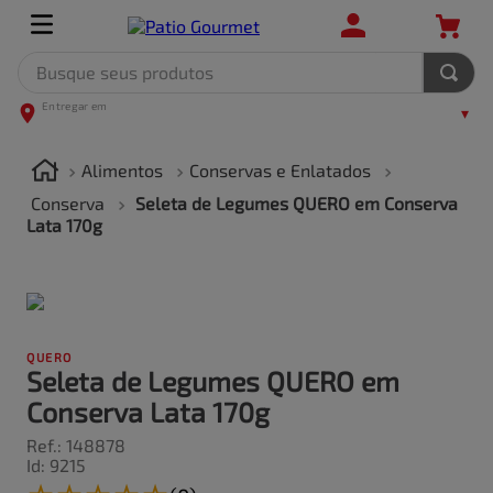
Busque seus produtos
TERMOS MAIS BUSCADOS
1
º
leite
Alimentos
Conservas e Enlatados
2
º
frango
Conserva
Seleta de Legumes QUERO em Conserva
Lata 170g
3
º
café
4
º
arroz
5
º
carne
QUERO
Seleta de Legumes QUERO em
Conserva Lata 170g
Ref.
:
148878
Id
:
9215