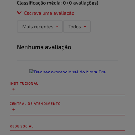
Classificação média: 0
(0 avaliações)
Escreva uma avaliação
Mais recentes
Todos
Adicionar avaliação
Nenhuma avaliação
Título
Avalie o produto de 1 a 5 estrelas
★
★
★
★
★
INSTITUCIONAL
+
Seu nome
CENTRAL DE ATENDIMENTO
+
Endereço de email
REDE SOCIAL