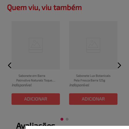
Quem viu, viu também
Sabonete em Barra 
Sabonete Lux Botanicals 
Palmolive Naturals Toque 
Pele Fresca Barra 125g
I
Indisponível
Indisponível
Nutritivo Framboesa e 
Amora 150g
ADICIONAR
ADICIONAR
Avaliações