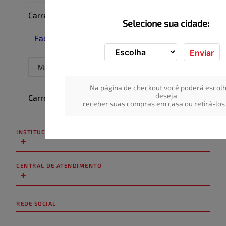
Carregando…
Selecione sua cidade:
Faça login para escrever uma avaliação.
Enviar
Mais recentes
Todos
Na página de checkout você poderá escolh
deseja
Carregando avaliações…
receber suas compras em casa ou retirá-los 
INSTITUCIONAL
+
CENTRAL DE ATENDIMENTO
+
REDE SOCIAL