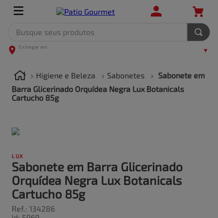
Busque seus produtos
TERMOS MAIS BUSCADOS
1
º
leite
Higiene e Beleza
Sabonetes
Sabonete em
2
º
frango
Barra Glicerinado Orquídea Negra Lux Botanicals
Cartucho 85g
3
º
café
4
º
arroz
5
º
carne
LUX
Sabonete em Barra Glicerinado
Orquídea Negra Lux Botanicals
Cartucho 85g
Ref.
:
134286
Id
:
5969