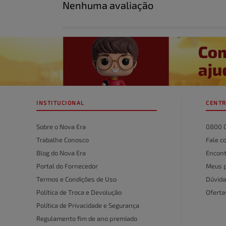
Nenhuma avaliação
Título
Avalie o produto de 1 a 5 estrelas
★
★
★
★
★
Seu nome
INSTITUCIONAL
CENTR
Endereço de email
Sobre o Nova Era
0800 
Trabalhe Conosco
Fale c
Blog do Nova Era
Encont
Escreva uma avaliação
Portal do Fornecedor
Meus 
Termos e Condições de Uso
Dúvida
Política de Troca e Devolução
Ofert
Política de Privacidade e Segurança
Regulamento fim de ano premiado