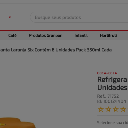
Busque seus produtos
TERMOS MAIS BUSCADOS
Café
Produtos Granbon
Infantil
Hortifruti
1
º
leite
2
º
frango
Fanta Laranja Six Contém 6 Unidades Pack 350ml Cada
3
º
café
4
º
arroz
COCA-COLA
5
º
fralda
Refrigera
Unidades
Ref.
:
71752
Id
:
100124404
☆
☆
☆
☆
Selecione sua ci