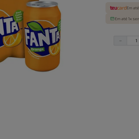
teu
card
Em até
Em até 1x sem
－