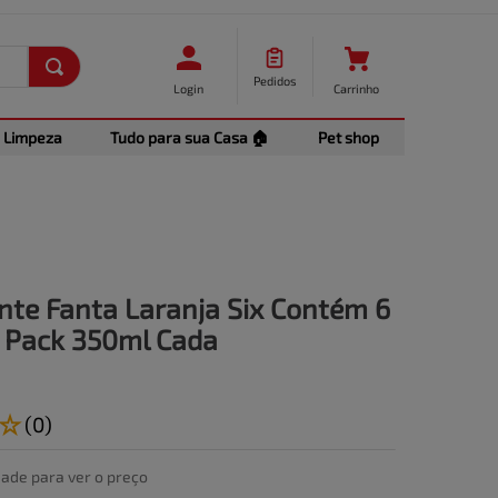
Pedidos
Login
Carrinho
Limpeza
Tudo para sua Casa 🏠
Pet shop
nte Fanta Laranja Six Contém 6
 Pack 350ml Cada
☆
(
0
)
dade para ver o preço