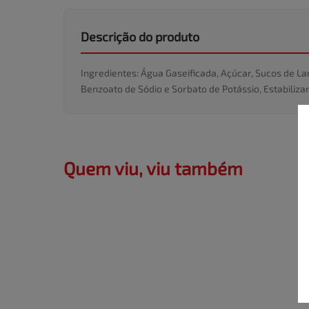
Descrição do produto
Ingredientes: Água Gaseificada, Açúcar, Sucos de La
Benzoato de Sódio e Sorbato de Potássio, Estabilizant
Quem viu, viu também