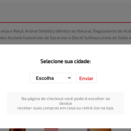
ranja e Maçã, Aroma Sintético Idêntico ao Natural, Reguladores de Acid
es Acetato Isobutirato de Sacarose e Dioctil Sulfosuccinato de Sódio e 
Selecione sua cidade:
Enviar
Na página de checkout você poderá escolher se
deseja
receber suas compras em casa ou retirá-los na loja.