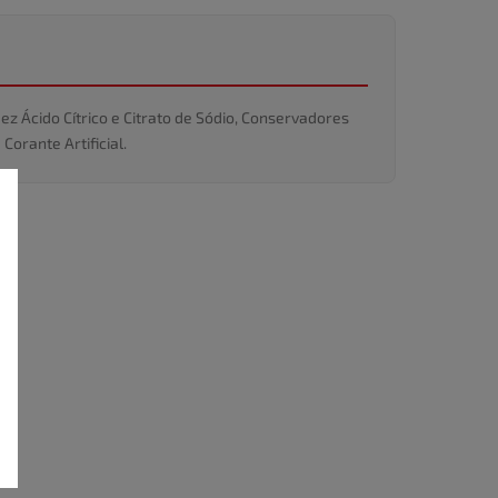
ez Ácido Cítrico e Citrato de Sódio, Conservadores
Corante Artificial.