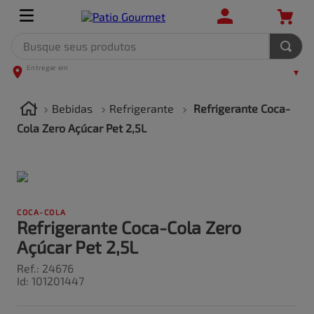
Busque seus produtos
TERMOS MAIS BUSCADOS
1
º
leite
Bebidas
Refrigerante
Refrigerante Coca-
2
º
frango
Cola Zero Açúcar Pet 2,5L
3
º
café
4
º
arroz
5
º
carne
COCA-COLA
Refrigerante Coca-Cola Zero
Açúcar Pet 2,5L
Ref.
:
24676
Id
:
101201447