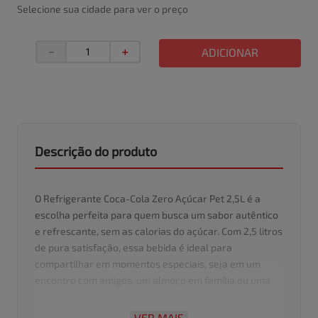
Selecione sua cidade para ver o preço
－
＋
ADICIONAR
Descrição do produto
O Refrigerante Coca-Cola Zero Açúcar Pet 2,5L é a
escolha perfeita para quem busca um sabor autêntico
e refrescante, sem as calorias do açúcar. Com 2,5 litros
de pura satisfação, essa bebida é ideal para
compartilhar em momentos especiais, seja em um
encontro com amigos, um almoço em família ou uma
festa.
VER MAIS