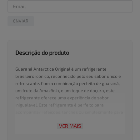
ENVIAR
Descrição do produto
Guaraná Antarctica Original é um refrigerante
brasileiro icônico, reconhecido pelo seu sabor único e
refrescante. Com a combinação perfeita de guaraná,
um fruto da Amazônia, e um toque de doçura, este
refrigerante oferece uma experiência de sabor
inigualável. Este refrigerante é perfeito para
acompanhar refeições, lanches ou simplesmente para
se refrescar em dias quentes. A Guaraná Antarctica é
VER MAIS
uma escolha popular entre jovens e adultos, trazendo
um pedaço da cultura brasileira em cada gole.