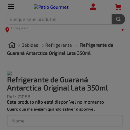
Busque seus produtos
TERMOS MAIS BUSCADOS
1
º
leite
Bebidas
Refrigerante
Refrigerante de
2
º
frango
Guaraná Antarctica Original Lata 350ml
3
º
café
4
º
arroz
Refrigerante de Guaraná
5
º
fralda
Antarctica Original Lata 350ml
Ref.
:
21088
Este produto não está disponível no momento
Quero que me avisem quando estiver disponível