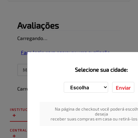
Avaliações
Carregando…
Faça login para escrever uma avaliação.
Selecione sua cidade:
Mais recentes
Todos
Enviar
Carregando avaliações…
Na página de checkout você poderá escolh
INSTITUCIONAL
+
deseja
receber suas compras em casa ou retirá-los 
CENTRAL DE ATENDIMENTO
+