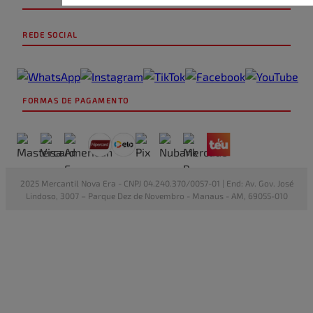
REDE SOCIAL
FORMAS DE PAGAMENTO
2025 Mercantil Nova Era - CNPJ 04.240.370/0057-01 | End: Av. Gov. José
Lindoso, 3007 – Parque Dez de Novembro - Manaus - AM, 69055-010