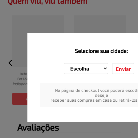
Quem viu, viu também
Selecione sua cidade:
Enviar
Refrigerante Coca-Cola 
Refrigerante de Guaraná 
Pet 1.5L
REGENTE Garrafa 1,5L
I
Indisponível
Indisponível
Na página de checkout você poderá escolh
deseja
ADICIONAR
ADICIONAR
receber suas compras em casa ou retirá-los 
Avaliações