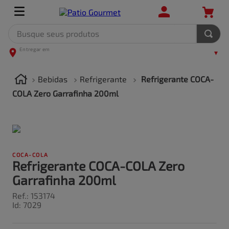
Busque seus produtos
TERMOS MAIS BUSCADOS
1
º
leite
Bebidas
Refrigerante
Refrigerante COCA-
2
º
frango
COLA Zero Garrafinha 200ml
3
º
café
4
º
arroz
5
º
carne
COCA-COLA
Refrigerante COCA-COLA Zero
Garrafinha 200ml
Ref.
:
153174
Id
:
7029