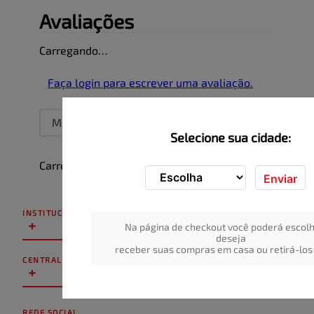
Avaliações
Carregando…
Faça login para escrever uma avaliação.
Mais recentes
Todos
Selecione sua cidade:
Carregando avaliações…
Enviar
INSTITUCIONAL
+
Na página de checkout você poderá escolh
deseja
receber suas compras em casa ou retirá-los 
CENTRAL DE ATENDIMENTO
+
REDE SOCIAL