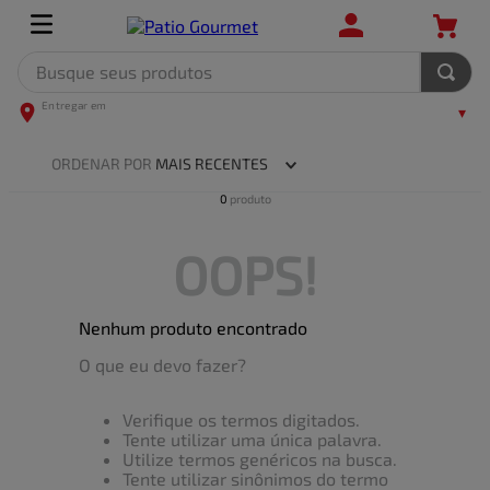
Busque seus produtos
TERMOS MAIS BUSCADOS
1
º
leite
ORDENAR POR
MAIS RECENTES
2
º
frango
0
produto
3
º
café
OOPS!
4
º
arroz
5
º
carne
Nenhum produto encontrado
O que eu devo fazer?
Verifique os termos digitados.
Tente utilizar uma única palavra.
Utilize termos genéricos na busca.
Tente utilizar sinônimos do termo