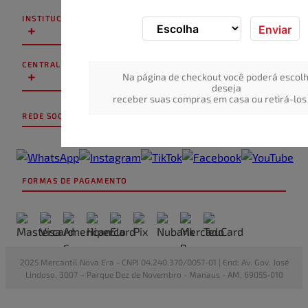
INSTITUCIONAL
+
Enviar
CENTRAL DE ATENDIMENTO
+
Na página de checkout você poderá escolh
deseja
receber suas compras em casa ou retirá-los 
REDE SOCIAL
FORMAS DE PAGAMENTO
2025 Mercantil Nova Era - CNPJ 04.240.370/0057-01 | End: Av. Gov. José
Lindoso, 3007 – Parque Dez de Novembro - Manaus - AM, 69055-010