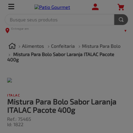
Busque seus produtos
TERMOS MAIS BUSCADOS
1
º
leite
Alimentos
Confeitaria
Mistura Para Bolo
2
º
frango
Mistura Para Bolo Sabor Laranja ITALAC Pacote
400g
3
º
café
4
º
arroz
5
º
carne
ITALAC
Mistura Para Bolo Sabor Laranja
ITALAC Pacote 400g
Ref.
:
75465
Id
:
1822