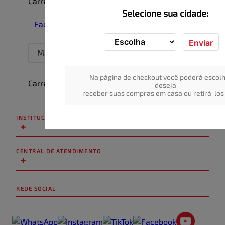
Carregando…
Selecione sua cidade:
Faça login para escrever uma avaliação.
Enviar
Mais recentes
Todos
Na página de checkout você poderá escolh
Carregando avaliações…
deseja
receber suas compras em casa ou retirá-los 
INSTITUCIONAL
+
CENTRAL DE ATENDIMENTO
+
REDE SOCIAL