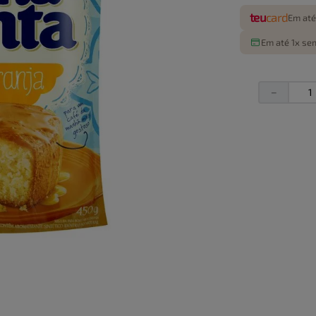
teu
card
Em até
Em até 1x sem
－