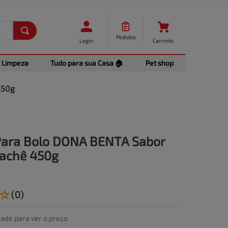
Pedidos
Login
Carrinho
Limpeza
Tudo para sua Casa 🏠
Pet shop
450g
Para Bolo DONA BENTA Sabor
Sachê 450g
☆
(
0
)
dade para ver o preço