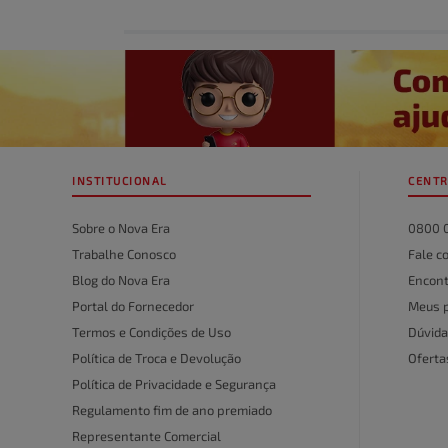
Avalie o produto de 1 a 5 estrelas
★
★
★
★
★
Seu nome
INSTITUCIONAL
CENTR
Endereço de email
Sobre o Nova Era
0800 
Trabalhe Conosco
Fale c
Blog do Nova Era
Encont
Escreva uma avaliação
Portal do Fornecedor
Meus 
Termos e Condições de Uso
Dúvida
Política de Troca e Devolução
Ofert
Política de Privacidade e Segurança
Regulamento fim de ano premiado
Representante Comercial