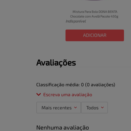
Mistura Para Bolo DONA BENTA 
Chocolate com Avelã Pacote 450g
Indisponível
ADICIONAR
Avaliações
Classificação média: 0
(0 avaliações)
Escreva uma avaliação
Mais recentes
Todos
Adicionar avaliação
Nenhuma avaliação
Título