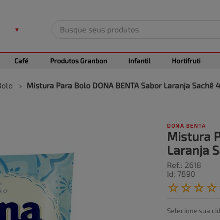
Busque seus produtos
TERMOS MAIS BUSCADOS
Café
Produtos Granbon
Infantil
Hortifruti
1
º
leite
2
º
frango
Bolo
Mistura Para Bolo DONA BENTA Sabor Laranja Sachê 
3
º
café
4
º
arroz
DONA BENTA
5
º
carne
Mistura 
Laranja 
Ref.
:
2618
Id
:
7890
☆
☆
☆
☆
Selecione sua ci