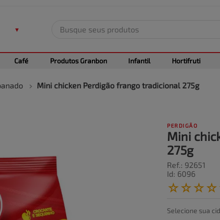
Busque seus produtos
TERMOS MAIS BUSCADOS
Café
Produtos Granbon
Infantil
Hortifruti
1
º
leite
2
º
frango
anado
Mini chicken Perdigão frango tradicional 275g
3
º
café
4
º
arroz
PERDIGÃO
5
º
carne
Mini chic
275g
Ref.
:
92651
Id
:
6096
☆
☆
☆
☆
Selecione sua ci