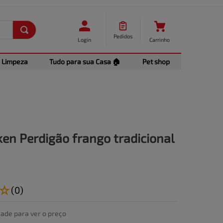
Pedidos
Login
Carrinho
Limpeza
Tudo para sua Casa 🏠
Pet shop
ken Perdigão frango tradicional
☆
(
0
)
dade para ver o preço