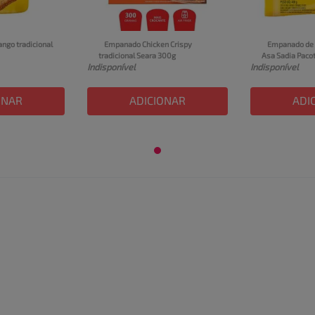
ngo tradicional 
Empanado Chicken Crispy 
Empanado de 
tradicional Seara 300g
Asa Sadia Paco
Indisponível
Indisponível
ONAR
ADICIONAR
ADI