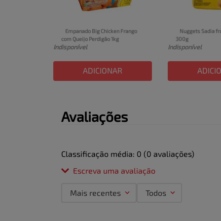
Empanado Big Chicken Frango 
Nuggets Sadia fra
com Queijo Perdigão 1kg
300g
Indisponível
Indisponível
ADICIONAR
ADICI
Avaliações
Classificação média: 0
(0 avaliações)
Escreva uma avaliação
Mais recentes
Todos
Adicionar avaliação