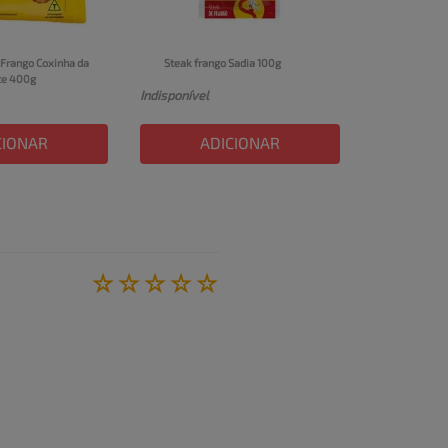
Frango Coxinha da 
Steak frango Sadia 100g
te 400g
Indisponível
CIONAR
ADICIONAR
☆
☆
☆
☆
☆