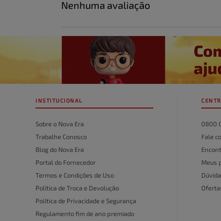
Nenhuma avaliação
Título
Avalie o produto de 1 a 5 estrelas
★
★
★
★
★
Seu nome
INSTITUCIONAL
CENTR
Endereço de email
Sobre o Nova Era
0800 
Trabalhe Conosco
Fale c
Blog do Nova Era
Encont
Escreva uma avaliação
Portal do Fornecedor
Meus 
Termos e Condições de Uso
Dúvida
Política de Troca e Devolução
Ofert
Política de Privacidade e Segurança
Regulamento fim de ano premiado