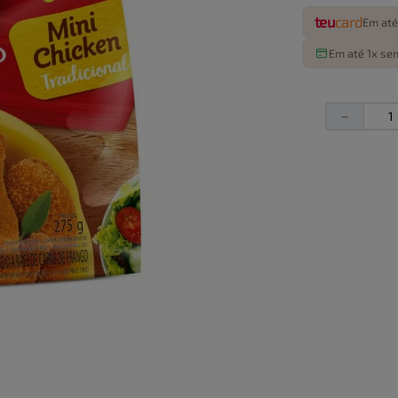
teu
card
Em até
Em até 1x sem
－