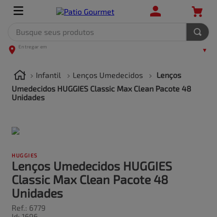
Busque seus produtos
TERMOS MAIS BUSCADOS
1
º
leite
Infantil
Lenços Umedecidos
Lenços
2
º
frango
Umedecidos HUGGIES Classic Max Clean Pacote 48
Unidades
3
º
café
4
º
arroz
5
º
carne
HUGGIES
Lenços Umedecidos HUGGIES
Classic Max Clean Pacote 48
Unidades
Ref.
:
6779
Id
:
1696