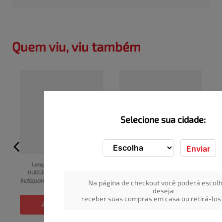
Quem viu, viu também
Selecione sua cidade:
Enviar
Lenços Umedecidos 
Lenços Umedecidos 
HUGGIES Classic Max Clean 
HUGGIES One Done Pacote 
I
Indisponível
Indisponível
Pacote 48 Unidades
48 Unidades
Na página de checkout você poderá escolh
deseja
receber suas compras em casa ou retirá-los 
ADICIONAR
ADICIONAR