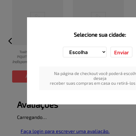
Selecione sua cidade:
Enviar
Toalha Umedecida 
Lenço Umedecido Erva-
PIQUITUCHO Pratic Pacote 
Doce Granado Bebê Pacote 
I
Indisponível
Indisponível
48un
50 Unidades
Na página de checkout você poderá escolh
ADICIONAR
ADICIONAR
deseja
receber suas compras em casa ou retirá-los 
Avaliações
Carregando…
Faça login para escrever uma avaliação.