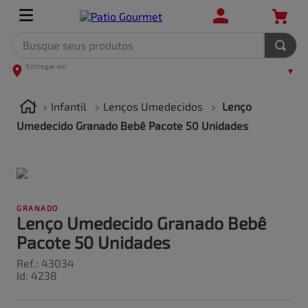
Busque seus produtos
TERMOS MAIS BUSCADOS
1
º
leite
Infantil
Lenços Umedecidos
Lenço
2
º
frango
Umedecido Granado Bebê Pacote 50 Unidades
3
º
café
4
º
arroz
5
º
carne
GRANADO
Lenço Umedecido Granado Bebê
Pacote 50 Unidades
Ref.
:
43034
Id
:
4238