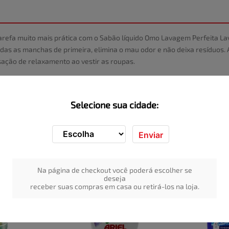
tarefa muito mais prática com o Sabão líquido Omo Lavagem Perfeita L
s as manchas de primeira, elimina o mau odor e não deixa resíduos. 
ação de relaxamento ao vestir as roupas.
Selecione sua cidade:
Enviar
Na página de checkout você poderá escolher se
deseja
receber suas compras em casa ou retirá-los na loja.