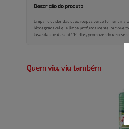
Descrição do produto
Limpar e cuidar das suas roupas vai se tornar uma 
biodegradável que limpa profundamente, remove toda
lavanda que dura até 14 dias, promovendo uma sens
Quem viu, viu também