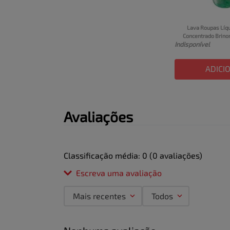
Lava Roupas Líqu
Concentrado Brinor
Indisponível
ADICI
Avaliações
Classificação média: 0
(0 avaliações)
Escreva uma avaliação
Mais recentes
Todos
Adicionar avaliação