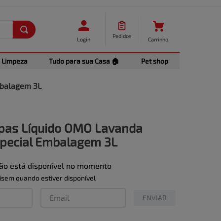
Pedidos
Login
Carrinho
Limpeza
Tudo para sua Casa 🏠
Pet shop
mbalagem 3L
pas Líquido OMO Lavanda
special Embalagem 3L
não está disponível no momento
sem quando estiver disponível
ENVIAR