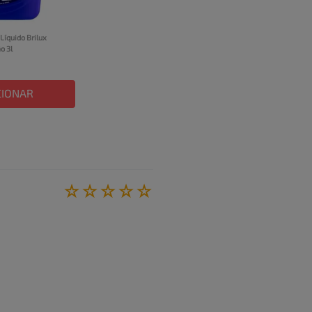
íquido Brilux 
o 3l
CIONAR
☆
☆
☆
☆
☆