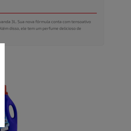
avanda 3L. Sua nova fórmula conta com tensoativo
Além disso, ele tem um perfume delicioso de