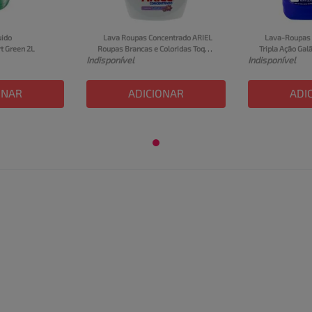
ido 
Lava Roupas Concentrado ARIEL 
Lava-Roupas L
t Green 2L
Roupas Brancas e Coloridas Toque 
Tripla Ação Galã
Indisponível
Indisponível
de Downy Frasco 1,2L
ONAR
ADICIONAR
ADI