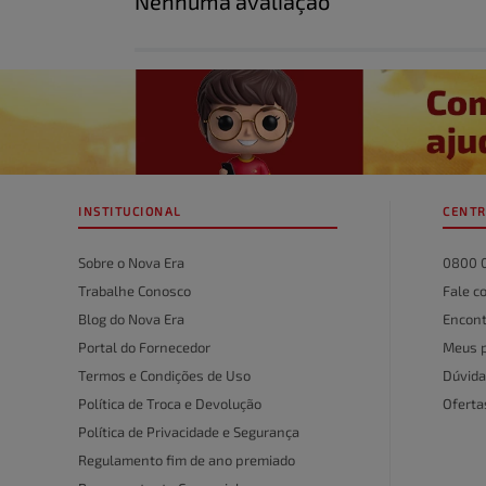
Nenhuma avaliação
Título
Avalie o produto de 1 a 5 estrelas
★
★
★
★
★
Seu nome
INSTITUCIONAL
CENTR
Endereço de email
Sobre o Nova Era
0800 
Trabalhe Conosco
Fale c
Blog do Nova Era
Encont
Escreva uma avaliação
Portal do Fornecedor
Meus 
Termos e Condições de Uso
Dúvida
Política de Troca e Devolução
Ofert
Política de Privacidade e Segurança
Regulamento fim de ano premiado