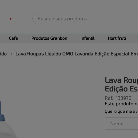
Busque seus produtos
TERMOS MAIS BUSCADOS
Café
Produtos Granbon
Infantil
Hortifruti
1
º
leite
2
º
frango
ido
Lava Roupas Líquido OMO Lavanda Edição Especial E
3
º
café
4
º
arroz
Lava Rou
5
º
carne
Edição E
Ref.
:
133978
Este produto 
Quero que me avi