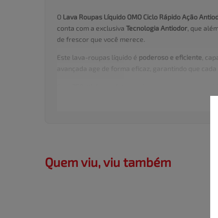
O
Lava Roupas Líquido OMO Ciclo Rápido Ação Antio
conta com a exclusiva
Tecnologia Antiodor
, que alé
de frescor que você merece.
Este lava-roupas líquido é
poderoso e eficiente
, ca
avançada age de forma eficaz, garantindo que cada
Com
750 ml
do produto, você consegue realizar até
tampa é suficiente para obter resultados excelentes.
O OMO Lava Roupas Líquido Ciclo Rápido é ideal par
fibras dos tecidos, eliminando odores de suor, fuma
Principais benefícios:
Quem viu, viu também
Elimina odores desagradáveis com Tecnologia
Frasco com 750ml rendendo até 14 lavagens
Fórmula poderosa para ciclos rápidos
Fragrância intensa e duradoura
Limpeza profunda em qualquer tipo de ciclo