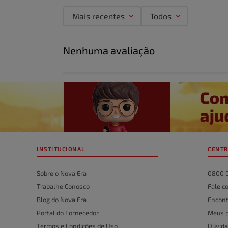
Mais recentes
Todos
Adicionar avaliação
Nenhuma avaliação
Título
Avalie o produto de 1 a 5 estrelas
★
★
★
★
★
Seu nome
INSTITUCIONAL
CENTR
Endereço de email
Sobre o Nova Era
0800 
Trabalhe Conosco
Fale c
Blog do Nova Era
Encont
Escreva uma avaliação
Portal do Fornecedor
Meus 
Termos e Condições de Uso
Dúvida