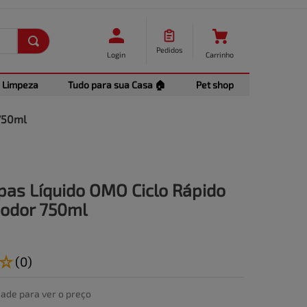
Pedidos
Login
Carrinho
Limpeza
Tudo para sua Casa 🏠
Pet shop
750ml
pas Líquido OMO Ciclo Rápido
iodor 750ml
☆
(
0
)
dade para ver o preço