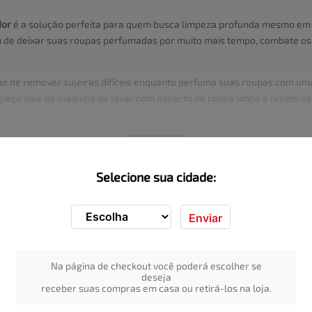
dor
é a solução perfeita para quem busca limpeza profunda mesmo em c
m de deixar suas roupas perfumadas por muito mais tempo, combate o
paz de remover sujeiras difíceis enquanto perfuma suas roupas com um
 peça saia da máquina de lavar com aspecto de roupa limpa e recém-la
14 lavagens completas
, tornando este produto uma opção econômica pa
 O produto pode ser utilizado em qualquer tipo de ciclo de lavagem, nã
VER MAIS
a famílias que buscam praticidade sem abrir mão da qualidade de limp
Selecione sua cidade:
ça, gordura e outros cheiros impregnados.
Enviar
 Antiodor
Na página de checkout você poderá escolher se
deseja
receber suas compras em casa ou retirá-los na loja.