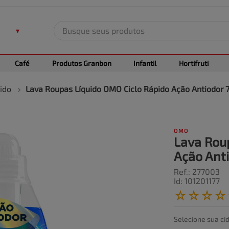
Busque seus produtos
TERMOS MAIS BUSCADOS
Café
Produtos Granbon
Infantil
Hortifruti
1
º
leite
2
º
frango
ido
Lava Roupas Líquido OMO Ciclo Rápido Ação Antiodor 
3
º
café
4
º
arroz
OMO
5
º
fralda
Lava Rou
Ação Ant
Ref.
:
277003
Id
:
101201177
☆
☆
☆
☆
Selecione sua ci