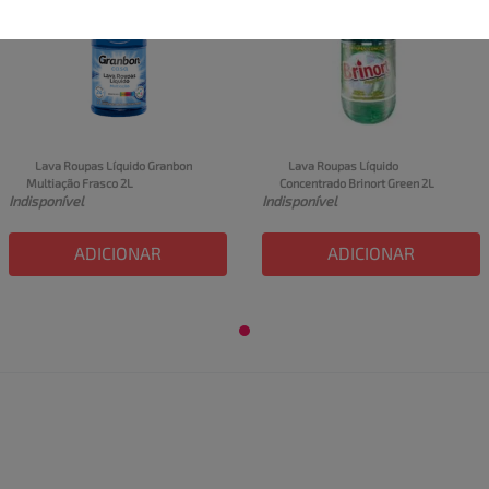
Lava Roupas Líquido Granbon 
Lava Roupas Líquido 
Multiação Frasco 2L
Concentrado Brinort Green 2L
Indisponível
Indisponível
ADICIONAR
ADICIONAR