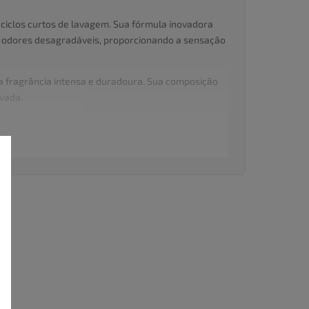
iclos curtos de lavagem. Sua fórmula inovadora
s odores desagradáveis, proporcionando a sensação
a fragrância intensa e duradoura. Sua composição
vada.
ra o dia a dia. Para ciclos rápidos, menos de uma
o sendo limitado apenas a ciclos rápidos.
eza. Sua fórmula concentrada age diretamente nas