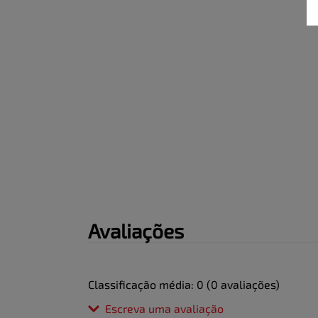
Praticidade e economia no dia a dia
Avaliações
Classificação média: 0
(0 avaliações)
Escreva uma avaliação