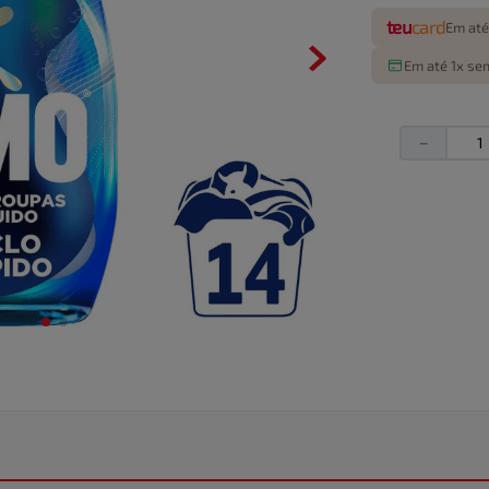
teu
card
Em até
Em até 1x sem
－