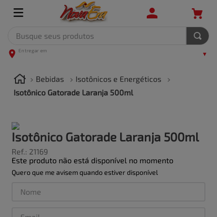
Busque seus produtos
TERMOS MAIS BUSCADOS
1
º
leite
Bebidas
Isotônicos e Energéticos
2
º
frango
Isotônico Gatorade Laranja 500ml
3
º
café
4
º
arroz
Isotônico Gatorade Laranja 500ml
5
º
carne
Ref.
:
21169
Este produto não está disponível no momento
Quero que me avisem quando estiver disponível