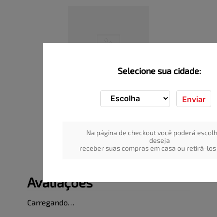
Selecione sua cidade:
Enviar
Energético VULCANO 
Energy Drink Garrafa 2L
Indisponível
Na página de checkout você poderá escolh
ADICIONAR
deseja
receber suas compras em casa ou retirá-los 
Avaliações
Carregando…