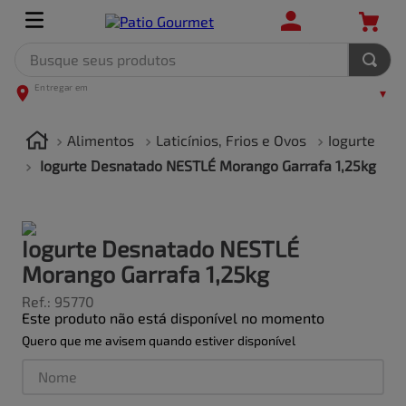
Busque seus produtos
TERMOS MAIS BUSCADOS
1
º
leite
Alimentos
Laticínios, Frios e Ovos
Iogurte
2
º
frango
Iogurte Desnatado NESTLÉ Morango Garrafa 1,25kg
3
º
café
4
º
arroz
Iogurte Desnatado NESTLÉ
5
º
carne
Morango Garrafa 1,25kg
Ref.
:
95770
Este produto não está disponível no momento
Quero que me avisem quando estiver disponível