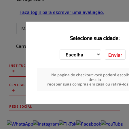
Faça login para escrever uma avaliação.
Mais recentes
Todos
Selecione sua cidade:
Carregando avaliações…
Enviar
INSTITUCIONAL
+
Na página de checkout você poderá escolh
deseja
receber suas compras em casa ou retirá-los 
CENTRAL DE ATENDIMENTO
+
REDE SOCIAL