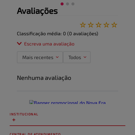
Avaliações
☆
☆
☆
☆
☆
Classificação média: 0
(0 avaliações)
Escreva uma avaliação
Mais recentes
Todos
Adicionar avaliação
Nenhuma avaliação
Título
Avalie o produto de 1 a 5 estrelas
★
★
★
★
★
INSTITUCIONAL
+
Seu nome
CENTRAL DE ATENDIMENTO