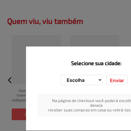
Quem viu, viu também
Selecione sua cidade:
Enviar
Panela de Pressão Brinox 
Jogo de Panelas 
Ceramic Life 4,5L
Tramontina Linz 7 Peças 
I
Indisponível
Indisponível
Preto Antiaderente Starflon 
Na página de checkout você poderá escolh
Max
deseja
receber suas compras em casa ou retirá-los 
ADICIONAR
ADICIONAR