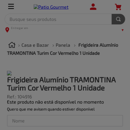
Busque seus produtos
TERMOS MAIS BUSCADOS
1
º
leite
Casa e Bazar
Panela
Frigideira Alumínio
2
º
frango
TRAMONTINA Turim Cor Vermelho 1 Unidade
3
º
café
4
º
arroz
Frigideira Alumínio TRAMONTINA
5
º
carne
Turim Cor Vermelho 1 Unidade
Ref.
:
104916
Este produto não está disponível no momento
Quero que me avisem quando estiver disponível