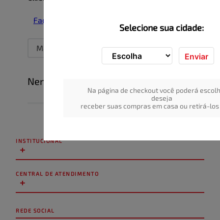
Faça login para escrever uma avaliação.
Selecione sua cidade:
Mais recentes
Todos
Enviar
Nenhuma avaliação
Na página de checkout você poderá escolh
deseja
receber suas compras em casa ou retirá-los 
INSTITUCIONAL
+
CENTRAL DE ATENDIMENTO
+
REDE SOCIAL