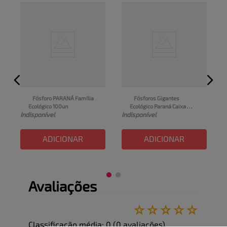
Fósforo PARANÁ Família 
Fósforos Gigantes 
Ecológico 100un
Ecológico Paraná Caixa 
I
Indisponível
Indisponível
50un
ADICIONAR
ADICIONAR
Avaliações
☆
☆
☆
☆
☆
Classificação média: 0
(0 avaliações)