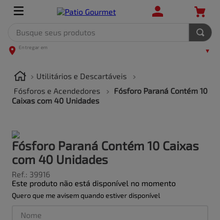
Busque seus produtos
TERMOS MAIS BUSCADOS
1
º
leite
Utilitários e Descartáveis
2
º
frango
Fósforos e Acendedores
Fósforo Paraná Contém 10
Caixas com 40 Unidades
3
º
café
4
º
arroz
5
º
carne
Fósforo Paraná Contém 10 Caixas
com 40 Unidades
Ref.
:
39916
Este produto não está disponível no momento
Quero que me avisem quando estiver disponível