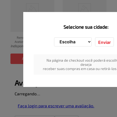
Selecione sua cidade:
Removedor á base de 
Gel Higienizante 
Enviar
Acetona Farmax Frasco 
GIOVANNA BABY Esferas 
Indisponível
Indisponível
100ml
Hidratantes e Vitamina 
Frasco 500ml
ADICIONAR
ADICIONAR
Na página de checkout você poderá escolh
deseja
receber suas compras em casa ou retirá-los 
Avaliações
Carregando…
Faça login para escrever uma avaliação.