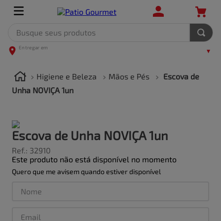
Busque seus produtos
TERMOS MAIS BUSCADOS
1
º
leite
Higiene e Beleza
Mãos e Pés
Escova de
2
º
frango
Unha NOVIÇA 1un
3
º
café
4
º
arroz
Escova de Unha NOVIÇA 1un
5
º
fralda
Ref.
:
32910
Este produto não está disponível no momento
Quero que me avisem quando estiver disponível