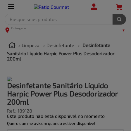
Busque seus produtos
TERMOS MAIS BUSCADOS
1
º
leite
Limpeza
Desinfetante
Desinfetante
2
º
frango
Sanitário Líquido Harpic Power Plus Desodorizador
200ml
3
º
café
4
º
arroz
5
º
carne
Desinfetante Sanitário Líquido
Harpic Power Plus Desodorizador
200ml
Ref.
:
189128
Este produto não está disponível no momento
Quero que me avisem quando estiver disponível