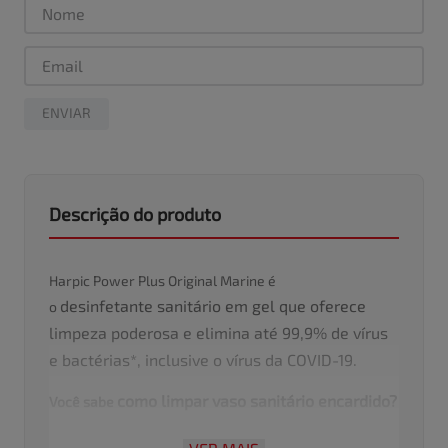
ENVIAR
Descrição do produto
Harpic Power Plus Original Marine é
desinfetante
sanitário em gel que oferece
o
limpeza poderosa e elimina até 99,9% de vírus
e bactérias*, inclusive o vírus da COVID-19.
como limpar vaso sanitário encardido
?
Você sabe
A exclusiva fórmula de Harpic Power Plus Marine em