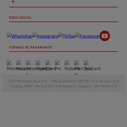
+
de ajudar as pessoas a possuírem um sanitário melhor.
Para ter um vaso sanitário sempre limpo e perfumado,
REDE SOCIAL
Marine e Harpic
combine o uso de Harpic Power Plus
Fresh Power 6, disponível nas fragrâncias
Lavanda, Pinho, Marine, Cloro e Frescor do
Caribe.
FORMAS DE PAGAMENTO
*Salmonella choleraesuis, Staphylococcus aureus e SARS-CoV-
2.
2025 Mercantil Nova Era - CNPJ 04.240.370/0057-01 | End: Av. Gov. José
Lindoso, 3007 – Parque Dez de Novembro - Manaus - AM, 69055-010