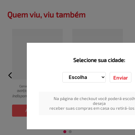
Quem viu, viu também
Selecione sua cidade:
Enviar
Cerveja Pilsen Puro Malte 
Cerveja Puro Malte Black 
IMPÉRIO Lata 269ml
Princess Gold Long Neck 
I
Indisponível
Indisponível
330ml
Na página de checkout você poderá escolh
deseja
receber suas compras em casa ou retirá-los 
ADICIONAR
ADICIONAR