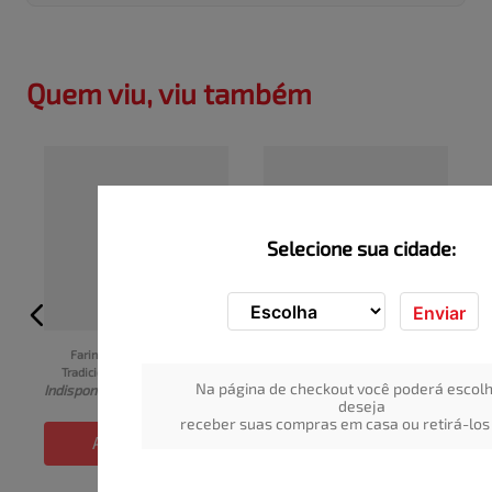
Quem viu, viu também
Selecione sua cidade:
Enviar
Farinha Láctea Nestlé 
Mingau MUCILON NESTLÉ 
Tradicional 9x600g
Multicereais Sachê 600g
I
Na página de checkout você poderá escolh
Indisponível
Indisponível
deseja
receber suas compras em casa ou retirá-los 
ADICIONAR
ADICIONAR