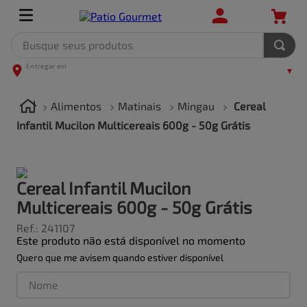
Busque seus produtos
TERMOS MAIS BUSCADOS
1
º
leite
Alimentos
Matinais
Mingau
Cereal
2
º
frango
Infantil Mucilon Multicereais 600g - 50g Grátis
3
º
café
4
º
arroz
Cereal Infantil Mucilon
5
º
fralda
Multicereais 600g - 50g Grátis
Ref.
:
241107
Este produto não está disponível no momento
Quero que me avisem quando estiver disponível