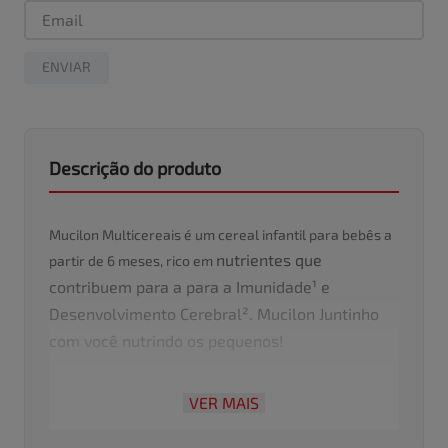
ENVIAR
Descrição do produto
Mucilon Multicereais é um cereal infantil para bebês a
nutrientes que
partir de 6 meses, rico em
contribuem para a para a Imunidade¹ e
Desenvolvimento Cerebral². Mucilon Juntinho
com você nutrindo os pequenos!
VER MAIS
¹Vitaminas A,C,D,E,B9 (ÁCIDO FÓLICO), FERRO E ZINCO.
²FERRO E ZINCO