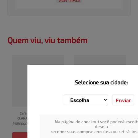
acidez cítrica e doçura alta este é o café perfeito para
quem ama ser intenso.
Quem viu, viu também
Selecione sua cidade:
Enviar
Café Solúvel SANTA 
Café Solúvel NESCAFÉ 
CLARA 50g
Matinal 100g
Na página de checkout você poderá escolh
Indisponível
Indisponível
deseja
receber suas compras em casa ou retirá-los 
ADICIONAR
ADICIONAR