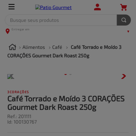
Busque seus produtos
TERMOS MAIS BUSCADOS
1
º
leite
Alimentos
Café
Café Torrado e Moído 3
2
º
frango
CORAÇÕES Gourmet Dark Roast 250g
3
º
café
4
º
arroz
5
º
carne
3CORAÇÕES
Café Torrado e Moído 3 CORAÇÕES
Gourmet Dark Roast 250g
Ref.
:
201111
Id
:
100130767