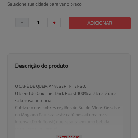
Selecione sua cidade para ver o preço
－
＋
ADICIONAR
Descrição do produto
O CAFÉ DE QUEM AMA SER INTENSO.
O blend do Gourmet Dark Roast 100% arábica é uma
saborosa potência!
Cultivado nas nobres regiões do Sul de Minas Gerais e
na Mogiana Paulista, este café possui uma torra
intensa (Dark Roast) que resulta em uma bebida
marcante e encorpada.
Com notas de chocolate amargo, aroma adocicado,
VER MAIS